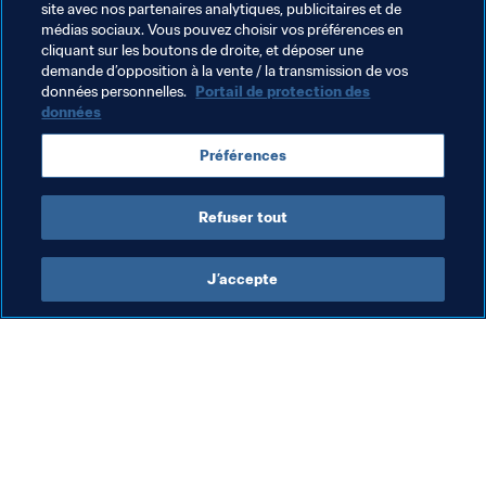
bonne chance évidemment, et je suis convaincu que quel 
site avec nos partenaires analytiques, publicitaires et de
que soit le gagnant, ces deux compétitions auront des 
médias sociaux. Vous pouvez choisir vos préférences en
cliquant sur les boutons de droite, et déposer une
organisateurs fantastiques."
demande d’opposition à la vente / la transmission de vos
données personnelles.
Portail de protection des
données
Thèmes en lien
Préférences
France
Korea Republic
AFC
UEFA
Refuser tout
J’accepte
L’action de la FIFA
Visitez également
Juridique
Toutes les infos et 
tous les articles
Système de transfert