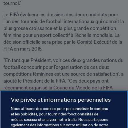
tournoi."
La FIFA évaluera les dossiers des deux candidats pour 
l'un des tournois de football internationaux qui connaît la 
plus grosse croissance et la plus grande compétition 
féminine pour un sport collectif à l'échelle mondiale. La 
décision officielle sera prise par le Comité Exécutif de la 
FIFA en mars 2015.
"En tant que Président, voir ces deux grandes nations du 
football concourir pour l'organisation de ces deux 
compétitions féminines est une source de satisfaction", a 
ajouté le Président de la FIFA. "Ces deux pays ont 
récemment organisé la Coupe du Monde de la FIFA 
masculine, la France en 1998 et la Corée - en 
Vie privée et informations personnelles
collaboration avec le Japon - en 2002. J'ai toujours été 
derrière le football féminin, c'est donc formidable pour 
Nous utilisons des cookies pour personnaliser le contenu
et les publicités, pour fournir des fonctionnalités de
moi de voir que leur intérêt se tourne désormais vers les 
médias sociaux et analyser notre trafic. Nous partageons
compétitions féminines. Je leur souhaite à tous les deux 
également des informations sur votre utilisation de notre