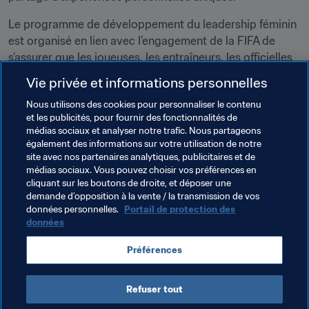
Le programme de développement du leadership féminin 
est organisé en lien avec l’engagement de la FIFA de 
s’assurer que les joueuses, les entraîneurs, les officielles 
et les administratrices ont un chemin sans embûches 
Vie privée et informations personnelles
dans le monde du football. Cela crée une forme de 
Nous utilisons des cookies pour personnaliser le contenu
stabilité et développe la professionnalisation de ce sport 
et les publicités, pour fournir des fonctionnalités de
tout en offrant aux femmes qui s’impliquent dans le 
médias sociaux et analyser notre trafic. Nous partageons
football de solides opportunités de faire carrière. Un tel 
également des informations sur votre utilisation de notre
chemin dégagé de tout obstacle discriminatoire permet 
site avec nos partenaires analytiques, publicitaires et de
médias sociaux. Vous pouvez choisir vos préférences en
d’attirer des candidates de premier ordre à tous les 
cliquant sur les boutons de droite, et déposer une
niveaux du football et d’encourager les personnes 
demande d’opposition à la vente / la transmission de vos
impliquées à continuer de l’être.
données personnelles.
Portail de protection des
données
De plus amples informations sur ce programme sont 
disponibles dans les directives et programmes de 
Préférences
développement du football féminin de la FIFA 2015-2018
(Page 18).
Refuser tout