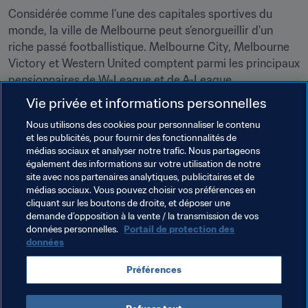
Considérée comme l’une des capitales sportives du 
monde, la ville de Melbourne peut s’enorgueillir d'un 
riche passé footballistique. Melbourne City, Melbourne 
Victory et Western United comptent parmi les principaux 
pensionnaires de W-League et de A-League.
Vie privée et informations personnelles
Les magnifiques infrastructures sportives de la ville ont 
été témoin d’événements marquants comme les Jeux 
Nous utilisons des cookies pour personnaliser le contenu
et les publicités, pour fournir des fonctionnalités de
Olympiques 1956, les Jeux du Commonwealth 2006, la 
médias sociaux et analyser notre trafic. Nous partageons
Presidents Cup 2011, la Coupe du Monde de Cricket de 
également des informations sur votre utilisation de notre
l'ICC 2015 et la Coupe d’Asie de l’AFC, Australie 2015. 
site avec nos partenaires analytiques, publicitaires et de
Melbourne accueille également chaque année le fameux 
médias sociaux. Vous pouvez choisir vos préférences en
cliquant sur les boutons de droite, et déposer une
Open d’Australie de tennis et un Grand Prix de Formule 1.
demande d’opposition à la vente / la transmission de vos
données personnelles.
Portail de protection des
données
Thèmes en lien
Préférences
Coupe du Monde Féminine de la FIFA 2023