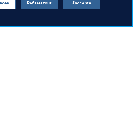
ences
Refuser tout
J’accepte