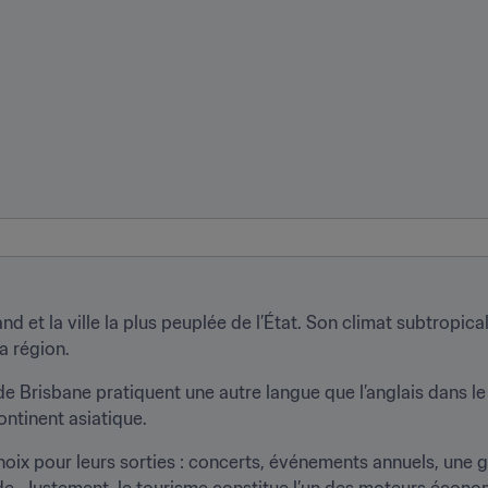
d et la ville la plus peuplée de l’État. Son climat subtropical
a région.
 Brisbane pratiquent une autre langue que l’anglais dans le cadr
continent asiatique.
oix pour leurs sorties : concerts, événements annuels, une g
e. Justement, le tourisme constitue l’un des moteurs écono