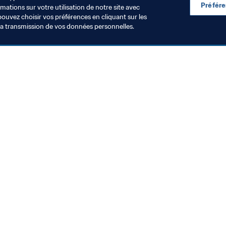
Préfér
ations sur votre utilisation de notre site avec
pouvez choisir vos préférences en cliquant sur les
la transmission de vos données personnelles.
Visitez également
Toutes les infos et tous les articles
Rapports et documents
Fondation FIFA
FIFA Museum
Emplois & Carrières