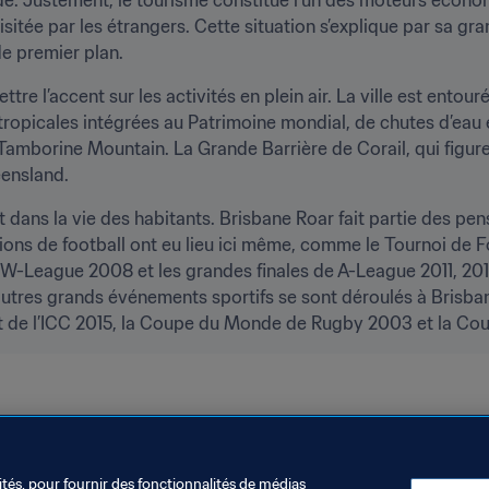
 visitée par les étrangers. Cette situation s’explique par sa gr
de premier plan.
tre l’accent sur les activités en plein air. La ville est entou
 tropicales intégrées au Patrimoine mondial, de chutes d’eau
Tamborine Mountain. La Grande Barrière de Corail, qui figur
eensland.
t dans la vie des habitants. Brisbane Roar fait partie des p
ons de football ont eu lieu ici même, comme le Tournoi de 
W-League 2008 et les grandes finales de A-League 2011, 2012 
’autres grands événements sportifs se sont déroulés à Brisb
 de l’ICC 2015, la Coupe du Monde de Rugby 2003 et la Cou
IFA 2023
ités, pour fournir des fonctionnalités de médias