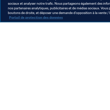
sociaux et analyser notre trafic. Nous partageons également des inform
nos partenaires analytiques, publicitaires et de médias sociaux. Vous 
boutons de droite, et déposer une demande d’opposition à la vente / 
Portail de protection des données
L’action de la FIFA
Juridique
Système de transfert
Football féminin
Promotion du football
Innovation
Développement des talents
Organisation des compétitions
Développement durable
Droits de l'homme et lutte contre la discrimination