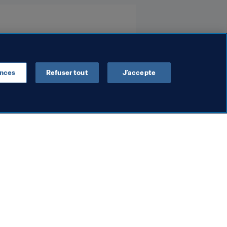
ences
Refuser tout
J’accepte