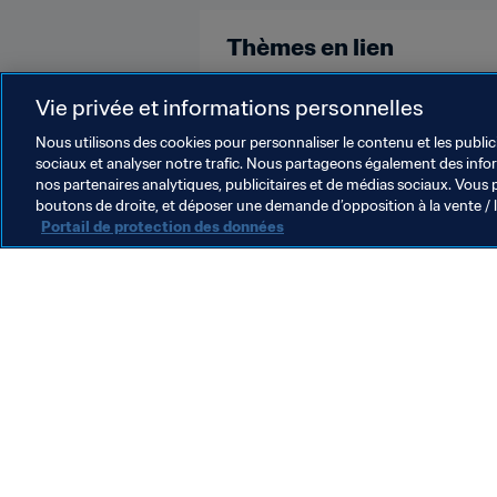
Thèmes en lien
Coupe du Monde Féminine de la F
Vie privée et informations personnelles
Nous utilisons des cookies pour personnaliser le contenu et les public
sociaux et analyser notre trafic. Nous partageons également des inform
nos partenaires analytiques, publicitaires et de médias sociaux. Vous 
boutons de droite, et déposer une demande d’opposition à la vente / 
Portail de protection des données
L’action de la FIFA
Juridique
Système de transfert
Football féminin
Promotion du football