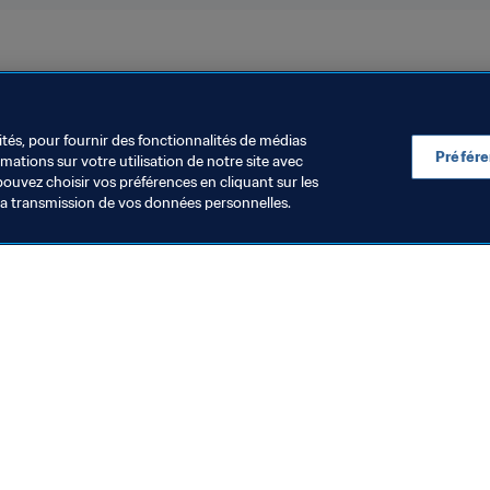
IFA 2023
Australia
AFC
New Zealand
OFC
ités, pour fournir des fonctionnalités de médias
Préfér
ations sur votre utilisation de notre site avec
pouvez choisir vos préférences en cliquant sur les
la transmission de vos données personnelles.
Visitez également
Toutes les infos et tous les articles
Rapports et documents
Fondation FIFA
FIFA Museum