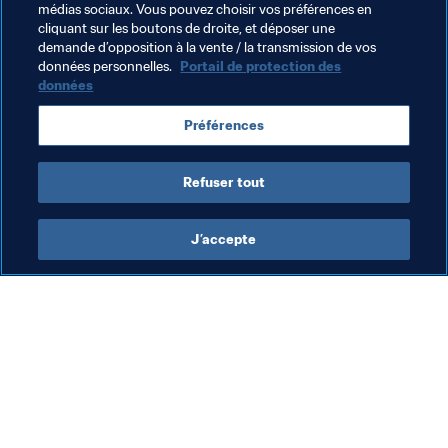
médias sociaux. Vous pouvez choisir vos préférences en
cliquant sur les boutons de droite, et déposer une
demande d’opposition à la vente / la transmission de vos
Thèmes en lien
données personnelles.
Portail de protection des
données
Coupe du Monde Féminine de la FIFA 2023
Préférences
Australia
AFC
New Zealand
OFC
Refuser tout
J’accepte
L’action de la FIFA
Visitez également
Juridique
Toutes les infos et 
tous les articles
Système de transfert