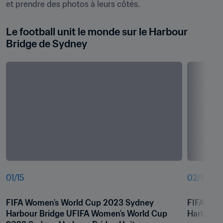
et prendre des photos à leurs côtés.
Le football unit le monde sur le Harbour 
Bridge de Sydney
01
/
15
02
/
15
FIFA Women's World Cup 2023 Sydney 
FIFA Wom
Harbour Bridge UFIFA Women's World Cup 
Harbour B