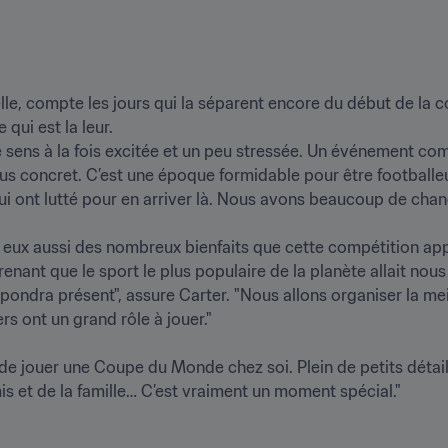
e, compte les jours qui la séparent encore du début de la com
i est la leur.

e sens à la fois excitée et un peu stressée. Un événement co
us concret. C’est une époque formidable pour être footballeuse
ui ont lutté pour en arriver là. Nous avons beaucoup de chance
t eux aussi des nombreux bienfaits que cette compétition app
prenant que le sport le plus populaire de la planète allait nous 
répondra présent", assure Carter. "Nous allons organiser la 
s ont un grand rôle à jouer."

e de jouer une Coupe du Monde chez soi. Plein de petits détail