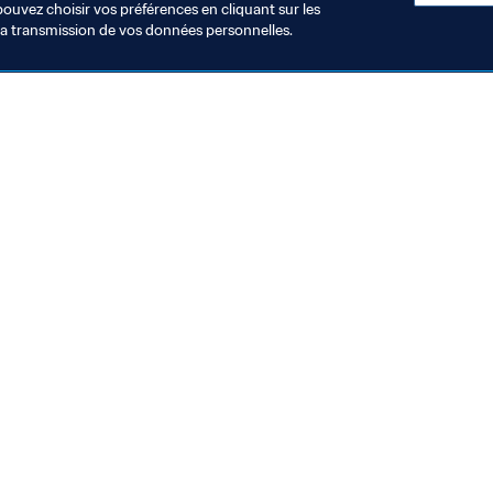
pouvez choisir vos préférences en cliquant sur les
la transmission de vos données personnelles.
Visitez également
Toutes les infos et tous les articles
Rapports et documents
Fondation FIFA
FIFA Museum
Emplois & Carrières