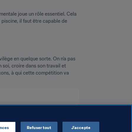
entale joue un rôle essentiel. Cela 
piscine, il faut être capable de 
vilège en quelque sorte. On n’a pas 
soi, croire dans son travail et 
çons, à qui cette compétition va 
ences
Refuser tout
J’accepte