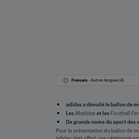
Français
 - Autres langues (4)
adidas a dévoilé le ballon de 
Les 
Matildas 
et les 
Football Fer
De grands noms du sport des d
Pour la présentation du ballon de m
adidas s’est offert une cérémonie sp