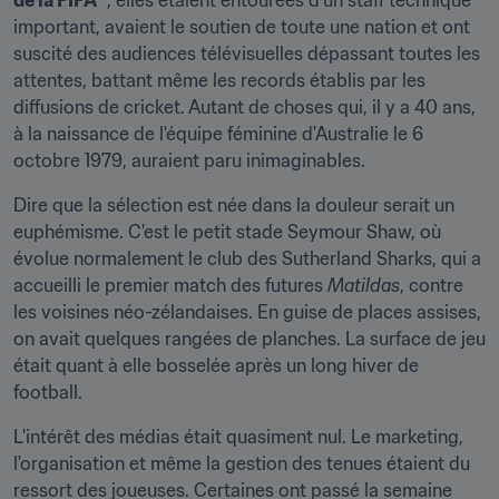
de la FIFA™
, elles étaient entourées d'un staff technique 
important, avaient le soutien de toute une nation et ont 
suscité des audiences télévisuelles dépassant toutes les 
attentes, battant même les records établis par les 
diffusions de cricket. Autant de choses qui, il y a 40 ans, 
à la naissance de l'équipe féminine d'Australie le 6 
octobre 1979, auraient paru inimaginables.
Dire que la sélection est née dans la douleur serait un 
euphémisme. C'est le petit stade Seymour Shaw, où 
évolue normalement le club des Sutherland Sharks, qui a 
accueilli le premier match des futures 
Matildas
, contre 
les voisines néo-zélandaises. En guise de places assises, 
on avait quelques rangées de planches. La surface de jeu 
était quant à elle bosselée après un long hiver de 
football.
L'intérêt des médias était quasiment nul. Le marketing, 
l'organisation et même la gestion des tenues étaient du 
ressort des joueuses. Certaines ont passé la semaine 