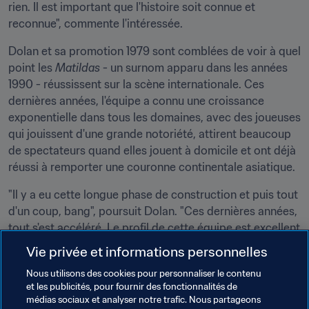
rien. Il est important que l'histoire soit connue et 
reconnue", commente l'intéressée.
Dolan et sa promotion 1979 sont comblées de voir à quel 
point les 
Matildas
 - un surnom apparu dans les années 
1990 - réussissent sur la scène internationale. Ces 
dernières années, l'équipe a connu une croissance 
exponentielle dans tous les domaines, avec des joueuses 
qui jouissent d'une grande notoriété, attirent beaucoup 
de spectateurs quand elles jouent à domicile et ont déjà 
réussi à remporter une couronne continentale asiatique.
"Il y a eu cette longue phase de construction et puis tout 
d'un coup, bang", poursuit Dolan. "Ces dernières années, 
tout s'est accéléré. Le profil de cette équipe est excellent 
pour le sport en général et le sport féminin en particulier. 
Vie privée et informations personnelles
Nos internationales sont connues, du moins leurs noms 
Nous utilisons des cookies pour personnaliser le contenu
évoquent quelque chose pour la plupart des gens en 
et les publicités, pour fournir des fonctionnalités de
Australie. Qui aurait cru que cela arriverait un jour ?"
médias sociaux et analyser notre trafic. Nous partageons