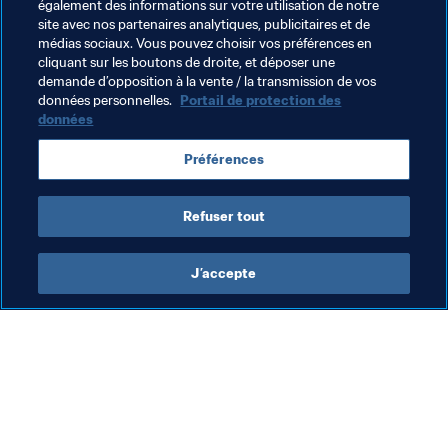
également des informations sur votre utilisation de notre
site avec nos partenaires analytiques, publicitaires et de
médias sociaux. Vous pouvez choisir vos préférences en
cliquant sur les boutons de droite, et déposer une
demande d’opposition à la vente / la transmission de vos
Thèmes en lien
données personnelles.
Portail de protection des
données
Coupe du Monde Féminine de la FIFA 2023
Préférences
Australia
Refuser tout
J’accepte
L’action de la FIFA
Visitez également
Juridique
Toutes les infos et 