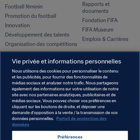
Rapports et 
Football féminin
documents
Promotion du football
Fondation FIFA
Innovation
FIFA Museum
Développement des talents
Emplois & Carrières
Organisation des compétitions
Développement durable
Vie privée et informations personnelles
Droits de l'homme et lutte contre 
la discrimination
Nous utilisons des cookies pour personnaliser le contenu
et les publicités, pour fournir des fonctionnalités de
Santé et médical
médias sociaux et analyser notre trafic. Nous partageons
Initiatives en matière de 
également des informations sur votre utilisation de notre
formation
site avec nos partenaires analytiques, publicitaires et de
médias sociaux. Vous pouvez choisir vos préférences en
cliquant sur les boutons de droite, et déposer une
demande d’opposition à la vente / la transmission de vos
données personnelles.
Portail de protection des
données
Préférences