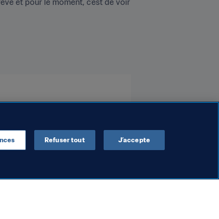
e et pour le moment, c'est de voir 
ences
Refuser tout
J’accepte