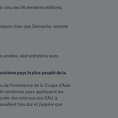
'à cinq des 14 dernières éditions, 
r blason, bien que Dennerby, nommé 
L'ancien sélectionneur de la Suède et du Nigeria, qui a dirigé les U-17 indiennes ces deux dernières années, s'est entretenu avec 
xième pays le plus peuplé de la 
u de l'imminence de la Coupe d'Asie 
 de nombreux pays appliquent les 
sputer des amicaux aux EAU, à 
aillent très dur et j'espère que 