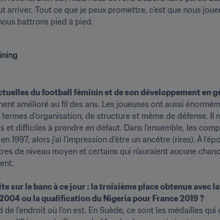
ut arriver. Tout ce que je peux promettre, c'est que nous jo
nous battrons pied à pied. 
uelles du football féminin et de son développement en gé
ment amélioré au fil des ans. Les joueuses ont aussi énorméme
rmes d'organisation, de structure et même de défense. Il n'y
s et difficiles à prendre en défaut. Dans l'ensemble, les comp
n 1997, alors j'ai l'impression d'être un ancêtre (rires). À l'
res de niveau moyen et certains qui n'auraient aucune chance 
.

e sur le banc à ce jour : la troisième place obtenue avec la
 2004 ou la qualification du Nigeria pour France 2019 ?
nd de l'endroit où l'on est. En Suède, ce sont les médailles qu