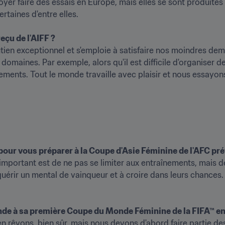
yer faire des essais en Europe, mais elles se sont produites 
aines d'entre elles. 

eçu de l'AIFF ?
tien exceptionnel et s'emploie à satisfaire nos moindres de
 domaines. Par exemple, alors qu'il est difficile d'organiser 
ents. Tout le monde travaille avec plaisir et nous essayons 
our vous préparer à la Coupe d'Asie Féminine de l'AFC prév
 important est de ne pas se limiter aux entraînements, mais 
érir un mental de vainqueur et à croire dans leurs chances. Ap
Inde à sa première Coupe du Monde Féminine de la FIFA™ e
rêvons, bien sûr, mais nous devons d'abord faire partie des h