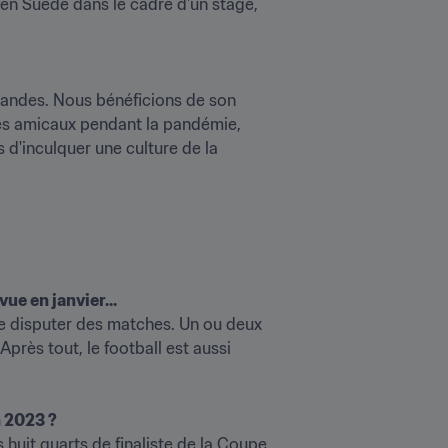
en Suède dans le cadre d'un stage, 
mandes. Nous bénéficions de son 
des amicaux pendant la pandémie, 
d'inculquer une culture de la 
ue en janvier...
de disputer des matches. Un ou deux 
rès tout, le football est aussi 
n 2023 ?
uit quarts de finaliste de la Coupe 