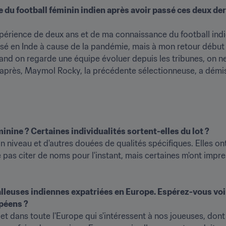
du football féminin indien après avoir passé ces deux d
périence de deux ans et de ma connaissance du football indien 
émie, mais à mon retour début février 2021, j'ai assisté à un 
nd on regarde une équipe évoluer depuis les tribunes, on ne
eu après, Maymol Rocky, la précédente sélectionneuse, a démis
minine ? Certaines individualités sortent-elles du lot ?
niveau et d'autres douées de qualités spécifiques. Elles ont 
 ne pas citer de noms pour l'instant, mais certaines m'ont impr
balleuses indiennes expatriées en Europe. Espérez-vous vo
péens ?
 dans toute l'Europe qui s'intéressent à nos joueuses, dont le