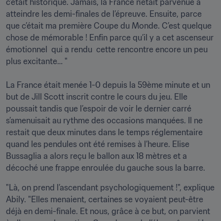
c’était historique. Jamais, la France n’était parvenue à 
atteindre les demi-finales de l’épreuve. Ensuite, parce 
que c’était ma première Coupe du Monde. C’est quelque 
chose de mémorable ! Enfin parce qu’il y a cet ascenseur 
émotionnel  qui a rendu  cette rencontre encore un peu 
plus excitante… "

La France était menée 1-0 depuis la 59ème minute et un 
but de Jill Scott inscrit contre le cours du jeu. Elle 
poussait tandis que l’espoir de voir le dernier carré 
s’amenuisait au rythme des occasions manquées. Il ne 
restait que deux minutes dans le temps réglementaire 
quand les pendules ont été remises à l’heure. Elise 
Bussaglia a alors reçu le ballon aux 18 mètres et a 
décoché une frappe enroulée du gauche sous la barre.
"Là, on prend l’ascendant psychologiquement !", explique 
Abily. "Elles menaient, certaines se voyaient peut-être 
déjà en demi-finale. Et nous, grâce à ce but, on parvient 