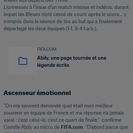
finales aux dépens des 
Three

Lionnesses 
à l’issue d’un match intense et indécis, durant 
lequel les 
Bleues
 n’ont cessé de courir après le score… y 
compris dans la séance de tirs au but qui a finalement 
départagé les deux équipes (1-1, 3-4 t.a.b.).  
FIFA.COM
Abily, une page tournée et une
légende écrite
Ascenseur émotionnel
"On m’a souvent demandé quel était mon meilleur 
souvenir en équipe de France et ma réponse n’a jamais 
varié : c’est celui-là, c’est ce quart de finale,"  confirme 
Camille Abily au micro de 
FIFA.com
. "D’abord parce que 