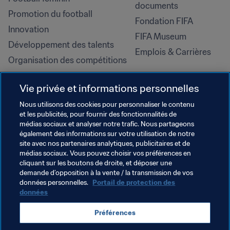
documents
Promotion du football
Fondation FIFA
Innovation
FIFA Museum
Développement des talents
Emplois & Carrières
Organisation des compétitions
Développement durable
Vie privée et informations personnelles
Droits de l'homme et lutte contre 
la discrimination
Nous utilisons des cookies pour personnaliser le contenu
et les publicités, pour fournir des fonctionnalités de
Santé et médical
médias sociaux et analyser notre trafic. Nous partageons
Initiatives en matière de 
également des informations sur votre utilisation de notre
formation
site avec nos partenaires analytiques, publicitaires et de
médias sociaux. Vous pouvez choisir vos préférences en
cliquant sur les boutons de droite, et déposer une
demande d’opposition à la vente / la transmission de vos
données personnelles.
Portail de protection des
données
Préférences