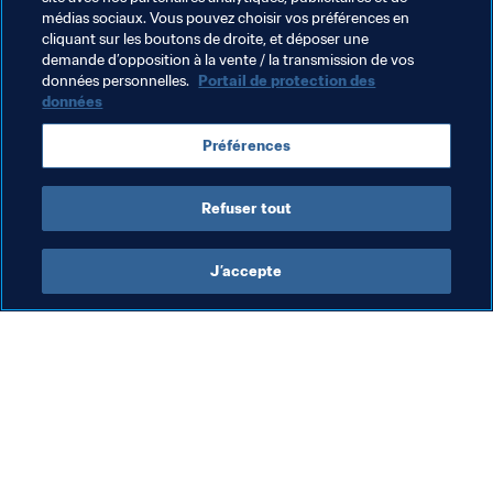
médias sociaux. Vous pouvez choisir vos préférences en
cliquant sur les boutons de droite, et déposer une
demande d’opposition à la vente / la transmission de vos
Thèmes en lien
données personnelles.
Portail de protection des
données
Coupe du Monde Féminine de la FIFA 2023
Préférences
Australia
AFC
New Zealand
OFC
Refuser tout
J’accepte
L’action de la FIFA
Visitez également
Juridique
Toutes les infos et 
tous les articles
Système de transfert