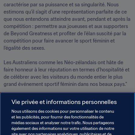
caractérise par sa puissance et sa singularité. Nous 
estimons qu’il s’agit d’une représentation parfaite de ce 
que nous entendons atteindre avant, pendant et après la 
compétition : permettre aux joueuses et aux supporters 
de Beyond Greatness et profiter de l’élan suscité par la 
compétition pour faire avancer le sport féminin et 
l’égalité des sexes.

Les Australiens comme les Néo-zélandais ont hâte de 
faire honneur à leur réputation en termes d’hospitalité et 
de célébrer avec les visiteurs du monde entier le plus 
grand événement sportif féminin dans nos beaux pays."

L’édition 2023 verra les meilleures joueuses du monde 
Vie privée et informations personnelles
s’affronter du 20 juillet au 20 août 2023 pour le trophée 
Nous utilisons des cookies pour personnaliser le contenu
le plus prestigieux du football féminin. Deux ingrédients 
et les publicités, pour fournir des fonctionnalités de
inédits marqueront cette compétition : un nouveau 
médias sociaux et analyser notre trafic. Nous partageons
format comportant 32 équipes et une organisation à 
également des informations sur votre utilisation de notre
cheval sur deux confédérations.
site avec nos partenaires analytiques, publicitaires et de