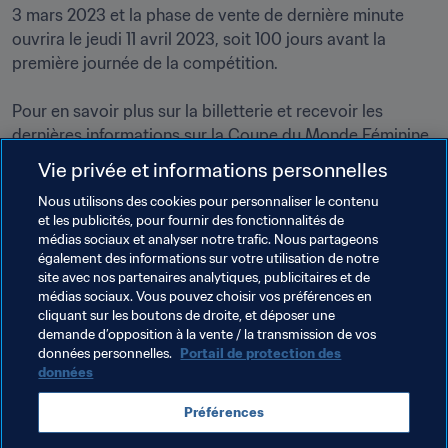
3 mars 2023 et la phase de vente de dernière minute 
ouvrira le jeudi 11 avril 2023, soit 100 jours avant la 
première journée de la compétition. 

Pour en savoir plus sur la billetterie et recevoir les 
dernières informations sur la Coupe du Monde Féminine 
de la FIFA 2023, rendez-vous régulièrement sur 
Vie privée et informations personnelles
www.FIFA.com/tickets
. 

Nous utilisons des cookies pour personnaliser le contenu
et les publicités, pour fournir des fonctionnalités de
Le 
calendrier des matches de la Coupe du Monde 
médias sociaux et analyser notre trafic. Nous partageons
Féminine de la FIFA 2023
 [lien vers le calendrier mis à 
également des informations sur votre utilisation de notre
jour] a été mis à jour.
site avec nos partenaires analytiques, publicitaires et de
médias sociaux. Vous pouvez choisir vos préférences en
cliquant sur les boutons de droite, et déposer une
demande d’opposition à la vente / la transmission de vos
Thèmes en lien
données personnelles.
Portail de protection des
données
Commercial
Organisation
Organisation
Préférences
Coupe du Monde Féminine de la FIFA 2023