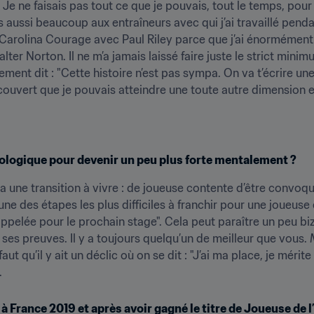
e. Je ne faisais pas tout ce que je pouvais, tout le temps, pour
ois aussi beaucoup aux entraîneurs avec qui j’ai travaillé pen
 Carolina Courage avec Paul Riley parce que j’ai énormément
er Norton. Il ne m’a jamais laissé faire juste le strict minimum
ment dit : "Cette histoire n’est pas sympa. On va t’écrire une
écouvert que je pouvais atteindre une toute autre dimension en
hologique pour devenir un peu plus forte mentalement ?
y a une transition à vivre : de joueuse contente d’être convoq
ne des étapes les plus difficiles à franchir pour une joueuse 
 appelée pour le prochain stage". Cela peut paraître un peu bi
 ses preuves. Il y a toujours quelqu’un de meilleur que vous. 
aut qu’il y ait un déclic où on se dit : "J’ai ma place, je mérite d
.
 à France 2019 et après avoir gagné le titre de Joueuse de