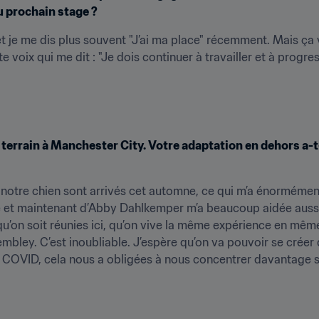
u prochain stage ?
et je me dis plus souvent "J’ai ma place" récemment. Mais ça v
te voix qui me dit : "Je dois continuer à travailler et à progre
terrain à Manchester City. Votre adaptation en dehors a-t-e
 notre chien sont arrivés cet automne, ce qui m’a énormément 
le et maintenant d’Abby Dahlkemper m’a beaucoup aidée aussi
 qu’on soit réunies ici, qu’on vive la même expérience en mê
bley. C’est inoubliable. J’espère qu’on va pouvoir se créer d’
u COVID, cela nous a obligées à nous concentrer davantage sur 