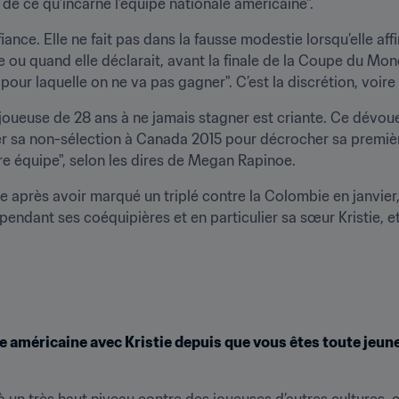
e de ce qu’incarne l’équipe nationale américaine".
ance. Elle ne fait pas dans la fausse modestie lorsqu’elle aff
e ou quand elle déclarait, avant la finale de la Coupe du Mon
 pour laquelle on ne va pas gagner". C’est la discrétion, voire 
a joueuse de 28 ans à ne jamais stagner est criante. Ce dév
r sa non-sélection à Canada 2015 pour décrocher sa premièr
re équipe", selon les dires de Megan Rapinoe.
ée après avoir marqué un triplé contre la Colombie en janvie
endant ses coéquipières et en particulier sa sœur Kristie, et
 américaine avec Kristie depuis que vous êtes toute jeune.
 à un très haut niveau contre des joueuses d’autres cultures, c