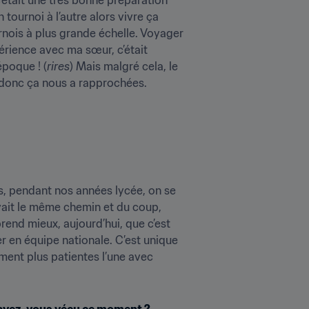
tournoi à l’autre alors vivre ça 
rnois à plus grande échelle. Voyager 
érience avec ma sœur, c’était 
époque ! (
rires
) Mais malgré cela, le 
, donc ça nous a rapprochées.
s, pendant nos années lycée, on se 
ivait le même chemin et du coup, 
end mieux, aujourd’hui, que c’est 
r en équipe nationale. C’est unique 
ent plus patientes l’une avec 
t avez-vous vécu ce moment ?