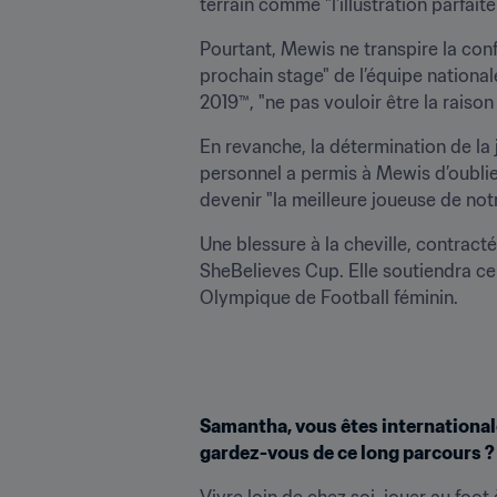
terrain comme "l’illustration parfait
Pourtant, Mewis ne transpire la confi
prochain stage" de l’équipe national
2019™, "ne pas vouloir être la raison
En revanche, la détermination de l
personnel a permis à Mewis d’oublie
devenir "la meilleure joueuse de not
Une blessure à la cheville, contract
SheBelieves Cup. Elle soutiendra cep
Olympique de Football féminin.
Samantha, vous êtes internationale
gardez-vous de ce long parcours ?
Vivre loin de chez soi, jouer au foot