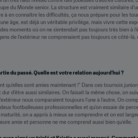
upe du Monde senior. La structure est vraiment similaire d’un 
e à en connaître les difficultés, ça nous prépare pour les tou
eune âge, est déjà un véritable privilège, mais vivre cette exp
 des moments où on ne s’entendait pas toujours très bien à l’
gens de l’extérieur ne comprenaient pas toujours ce côté-là
rtie du passé. Quelle est votre relation aujourd'hui ?
t qu’elles sont amies maintenant !" Dans ces tournois junior
 dur d’être aussi similaires. On faisait la même chose, on su
extérieur nous comparaient toujours l’une à l’autre. On compr
s deux footballeuses professionnelles et qu’on essaie de perce
maturité, on a appris à mieux se comprendre et on est largem
illeure amie et personne ne me comprend aussi bien qu’elle.
us avez signé un triplé et Kristie a aussi marqué. Commen