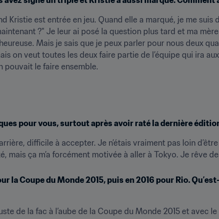
uand Kristie est entrée en jeu. Quand elle a marqué, je me suis 
maintenant ?" Je leur ai posé la question plus tard et ma mère
t heureuse. Mais je sais que je peux parler pour nous deux quan
is on veut toutes les deux faire partie de l’équipe qui ira a
on pouvait le faire ensemble.
es pour vous, surtout après avoir raté la dernière éditio
ière, difficile à accepter. Je n’étais vraiment pas loin d’êtr
té, mais ça m’a forcément motivée à aller à Tokyo. Je rêve 
our la Coupe du Monde 2015, puis en 2016 pour Rio. Qu’est-c
juste de la fac à l’aube de la Coupe du Monde 2015 et avec le re