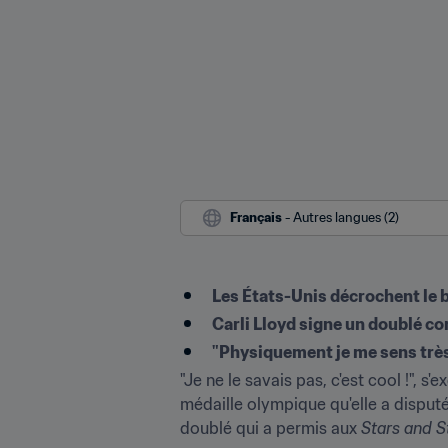
Français
 - Autres langues (2)
Les États-Unis décrochent le 
Carli Lloyd signe un doublé con
"Physiquement je me sens très 
"Je ne le savais pas, c'est cool !", s
médaille olympique qu'elle a disputé. 
doublé qui a permis aux 
Stars and S