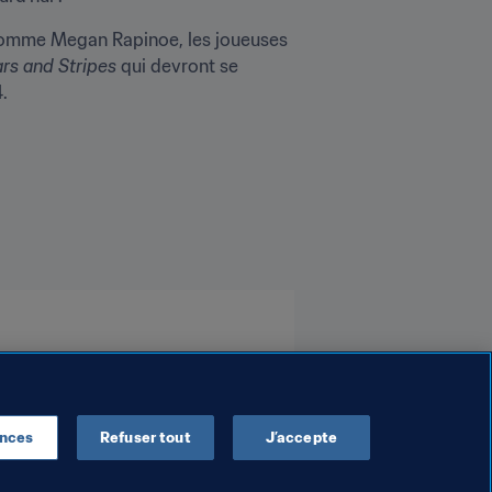
e comme Megan Rapinoe, les joueuses 
ars and Stripes
 qui devront se 
. 
ences
Refuser tout
J’accepte