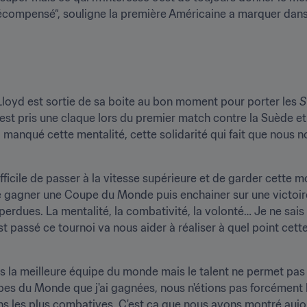
 récompensé“, souligne la première Américaine a marquer dan
Lloyd est sortie de sa boite au bon moment pour porter les 
S
st pris une claque lors du premier match contre la Suède et o
a manqué cette mentalité, cette solidarité qui fait que nous n
icile de passer à la vitesse supérieure et de garder cette mot
e gagner une Coupe du Monde puis enchainer sur une victoire
erdues. La mentalité, la combativité, la volonté… Je ne sais
t passé ce tournoi va nous aider à réaliser à quel point cette 
s la meilleure équipe du monde mais le talent ne permet pas
pes du Monde que j'ai gagnées, nous n'étions pas forcément l
ons les plus combatives. C'est ça que nous avons montré aujou