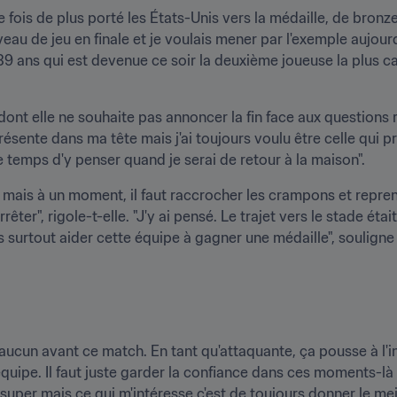
 fois de plus porté les États-Unis vers la médaille, de bronze c
au de jeu en finale et je voulais mener par l'exemple aujourd'
39 ans qui est devenue ce soir la deuxième joueuse la plus cap
dont elle ne souhaite pas annoncer la fin face aux questions r
présente dans ma tête mais j'ai toujours voulu être celle qui p
e temps d'y penser quand je serai de retour à la maison".
 mais à un moment, il faut raccrocher les crampons et repren
ter", rigole-t-elle. "J'y ai pensé. Le trajet vers le stade était
 surtout aider cette équipe à gagner une médaille", souligne
 aucun avant ce match. En tant qu'attaquante, ça pousse à l'
'équipe. Il faut juste garder la confiance dans ces moments-là 
 super mais ce qui m'intéresse c'est de toujours donner le me