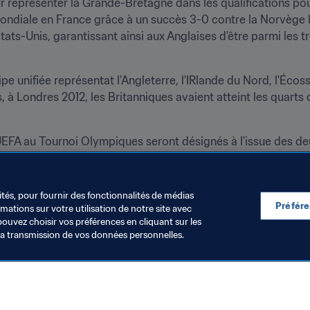
r représenter la Grande-Bretagne dans les qualifications pou
ondiale en France grâce à un succès 3-0 contre la Norvège le 
tats-Unis, garantissant ainsi aux Anglaises d'être parmi les 
e unifiée représentat l'Angleterre, l'IRlande du Nord, l'Écoss
à Londres 2012, les Britanniques avaient atteint les quarts de
UEFA au Tournoi Olympiques seront désignés à l'issue des deux
 Pays-Bas et Allemagne - Suède.
ités, pour fournir des fonctionnalités de médias
Préfér
ations sur votre utilisation de notre site avec
pouvez choisir vos préférences en cliquant sur les
la transmission de vos données personnelles.