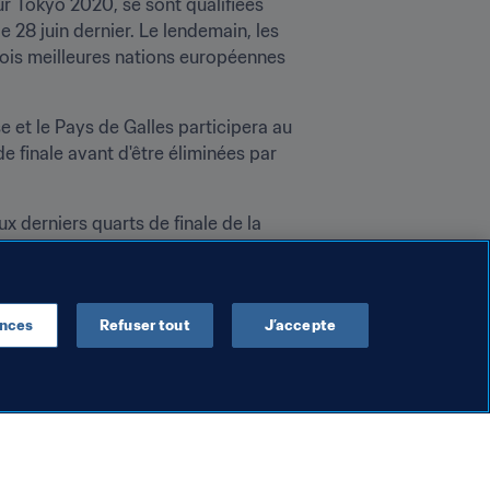
r Tokyo 2020, se sont qualifiées 
28 juin dernier. Le lendemain, les 
trois meilleures nations européennes 
e et le Pays de Galles participera au 
 finale avant d'être éliminées par 
 derniers quarts de finale de la 
ences
Refuser tout
J’accepte