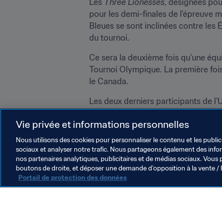
Les 
Three Lionesses
, désignées pou
pour les demi-finales de l'épreuve m
Bleues se sont inclinées contre les É
du tournoi.
Ce sera la deuxième fois qu'une équip
Tournoi Olympique. La première fois, 
le Canada.
Les deux derniers participants de l'
Coupe du Monde Féminine : Italie -
Vie privée et informations personnelles
Nous utilisons des cookies pour personnaliser le contenu et les public
sociaux et analyser notre trafic. Nous partageons également des inform
nos partenaires analytiques, publicitaires et de médias sociaux. Vous 
boutons de droite, et déposer une demande d’opposition à la vente / 
Portail de protection des données