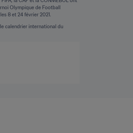
a FIFA, la CAF et la CONMEBOL ont 
urnoi Olympique de Football 
es 8 et 24 février 2021.
 calendrier international du 