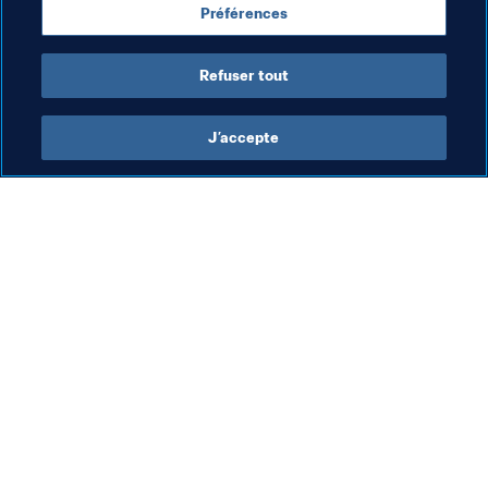
Préférences
UEFA
Canada
Concacaf
Refuser tout
J’accepte
L’action de la FIFA
Visitez également
Juridique
Toutes les infos et 
tous les articles
Système de transfert
Rapports et 
Football féminin
documents
Promotion du football
Fondation FIFA
Innovation
FIFA Museum
Développement des talents