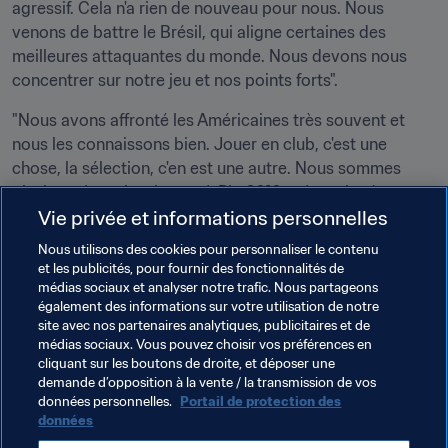
agressif. Cela n'a rien de nouveau pour nous. Nous 
venons de battre le Brésil, qui aligne certaines des 
meilleures attaquantes du monde. Nous devons nous 
concentrer sur notre jeu et nos points forts".
"Nous avons affronté les Américaines très souvent et 
nous les connaissons bien. Jouer en club, c'est une 
chose, la sélection, c'en est une autre. Nous sommes 
plusieurs à avoir pris part à Rio 2016 et à avoir vécu 
Vie privée et informations personnelles
l'émotion du bronze. Nous n'avons qu'un objectif, c'est 
d'accéder à la finale. Nous allons tout donner pour y 
Nous utilisons des cookies pour personnaliser le contenu
arriver", conclut-elle.

et les publicités, pour fournir des fonctionnalités de
médias sociaux et analyser notre trafic. Nous partageons
également des informations sur votre utilisation de notre
site avec nos partenaires analytiques, publicitaires et de
médias sociaux. Vous pouvez choisir vos préférences en
cliquant sur les boutons de droite, et déposer une
demande d’opposition à la vente / la transmission de vos
données personnelles.
Portail de protection des
données
Thèmes en lien