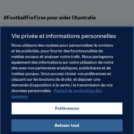
#FootballForFires pour aider l'Australie
Alors que l'Australie fait actuellement face à des 
Vie privée et informations personnelles
incendies ravageurs, des pompiers volontaires et 
fonctionnaires offrent sans cesse leurs services. Pour 
Nous utilisons des cookies pour personnaliser le contenu
rendre hommage à leur courage, l'organisation d'un 
et les publicités, pour fournir des fonctionnalités de
médias sociaux et analyser notre trafic. Nous partageons
match de gala "Football For Fires" a été annoncée cette 
également des informations sur votre utilisation de notre
semaine. Des ex-stars mondiales comme Didier Drogba, 
site avec nos partenaires analytiques, publicitaires et de
Park Jisung et David Trezeguet rechausseront ainsi les 
médias sociaux. Vous pouvez choisir vos préférences en
crampons le 23 mai à l'ANZ Stadium de Sydney. Le 
cliquant sur les boutons de droite, et déposer une
demande d’opposition à la vente / la transmission de vos
match sera également l'occasion des adieux pour Mark 
données personnelles.
Portail de protection des
Milligan, l'ancien capitaine des Socceroos, que 
données
Gabs_adventure
, membre australienne du Mouvement 
des Fans FIFA, apprécie grandement.
Préférences
Refuser tout