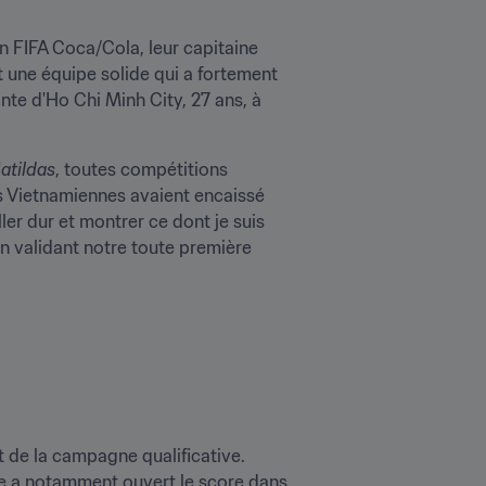
 FIFA Coca/Cola, leur capitaine 
 une équipe solide qui a fortement 
progressé ces dernières années. J'ai déjà joué contre elles et je connais leur jeu", assure l'attaquante d'Ho Chi Minh City, 27 ans, à 
atildas
, toutes compétitions 
s Vietnamiennes avaient encaissé 
ller dur et montrer ce dont je suis 
n validant notre toute première 
 de la campagne qualificative. 
Elle a notamment ouvert le score dans 