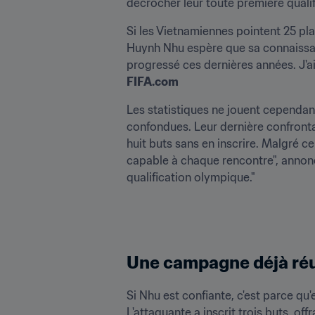
décrocher leur toute première quali
Si les Vietnamiennes pointent 25 pl
Huynh Nhu espère que sa connaissanc
FIFA.com
Les statistiques ne jouent cependan
confondues. Leur dernière confronta
huit buts sans en inscrire. Malgré cel
capable à chaque rencontre", annonce
qualification olympique."
Une campagne déjà ré
Si Nhu est confiante, c'est parce qu
L'attaquante a inscrit trois buts, of