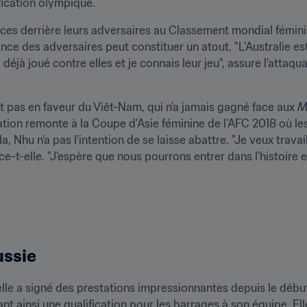
fication olympique.
aces derrière leurs adversaires au Classement mondial féminin
e des adversaires peut constituer un atout. "L'Australie est
t pas en faveur du Viêt-Nam, qui n'a jamais gagné face aux 
M
tion remonte à la Coupe d'Asie féminine de l'AFC 2018 où le
a, Nhu n'a pas l'intention de se laisse abattre. "Je veux travai
-t-elle. "J'espère que nous pourrons entrer dans l'histoire e
ussie
'elle a signé des prestations impressionnantes depuis le début
frant ainsi une qualification pour les barrages à son équipe. 