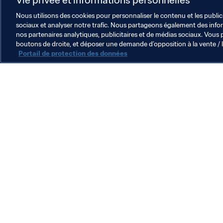
Nous utilisons des cookies pour personnaliser le contenu et les public
sociaux et analyser notre trafic. Nous partageons également des inform
nos partenaires analytiques, publicitaires et de médias sociaux. Vous 
boutons de droite, et déposer une demande d’opposition à la vente / 
Portail de protection des données
L’action de la FIFA
Juridique
Système de transfert
Football féminin
Promotion du football
Innovation
Développement des talents
Organisation des compétitions