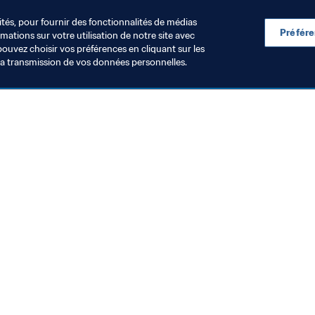
ités, pour fournir des fonctionnalités de médias
Préfér
ations sur votre utilisation de notre site avec
pouvez choisir vos préférences en cliquant sur les
la transmission de vos données personnelles.
Visitez également
Toutes les infos et tous les articles
Rapports et documents
Fondation FIFA
FIFA Museum
Emplois & Carrières