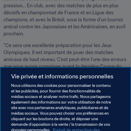
pression... En club, avec des matches de plus en plus 
décisifs en championnat de France et en Ligue des 
champions, et avec le Brésil, sous la forme d'un tournoi 
amical contre les Japonaises et les Américaines, en avril 
prochain.
"Ce sera une excellente préparation pour les Jeux 
Olympiques. Il est important de jouer des matches 
amicaux de haut niveau. C'est peut-être l'une des erreurs 
que nous avons commises avant la dernière Coupe du 
Monde ", poursuit la joueuse qui porte le numéro 6 en 
Vie privée et informations personnelles
Seleção
. "Avec Lyon, je veux remporter toutes les 
Nous utilisons des cookies pour personnaliser le contenu
compétitions dans lesquelles nous sommes engagées 
et les publicités, pour fournir des fonctionnalités de
cette année. Ça me permettra d'arriver dans le meilleur 
médias sociaux et analyser notre trafic. Nous partageons
état d'esprit possible à Londres, pour les Jeux 
également des informations sur votre utilisation de notre
site avec nos partenaires analytiques, publicitaires et de
Olympiques. Nous y allons pour gagner la médaille d'or."
médias sociaux. Vous pouvez choisir vos préférences en
cliquant sur les boutons de droite, et déposer une
Histoire de se mettre un peu plus de pression.
demande d’opposition à la vente / la transmission de vos
données personnelles.
Portail de protection des