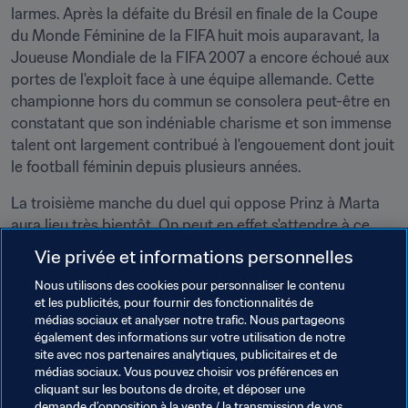
larmes. Après la défaite du Brésil en finale de la Coupe 
du Monde Féminine de la FIFA huit mois auparavant, la 
Joueuse Mondiale de la FIFA 2007 a encore échoué aux 
portes de l'exploit face à une équipe allemande. Cette 
championne hors du commun se consolera peut-être en 
constatant que son indéniable charisme et son immense 
talent ont largement contribué à l'engouement dont jouit 
le football féminin depuis plusieurs années.
La troisième manche du duel qui oppose Prinz à Marta 
aura lieu très bientôt. On peut en effet s'attendre à ce 
que les deux jeunes femmes soient présentes sur le 
Vie privée et informations personnelles
terrain pour disputer le match d'ouverture du Groupe F 
Nous utilisons des cookies pour personnaliser le contenu
du Tournoi Olympique de Football Féminin, qui opposera 
et les publicités, pour fournir des fonctionnalités de
justement le Brésil à l'Allemagne, le 6 août à Shenyang. 
médias sociaux et analyser notre trafic. Nous partageons
Pour la Brésilienne, ce nouveau choc au sommet risque 
également des informations sur votre utilisation de notre
fort de prendre des allures de revanche.
site avec nos partenaires analytiques, publicitaires et de
médias sociaux. Vous pouvez choisir vos préférences en
cliquant sur les boutons de droite, et déposer une
demande d’opposition à la vente / la transmission de vos