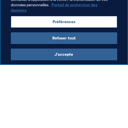
Thèmes en lien
données personnelles.
Portail de protection des
données
Compétitions FIFA
Brazil
Germany
Préférences
Sweden
UEFA
CONMEBOL
Refuser tout
J’accepte
L’action de la FIFA
Visitez également
Juridique
Toutes les infos et 
tous les articles
Système de transfert
Rapports et 
Football féminin
documents
Promotion du football