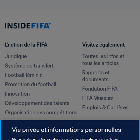
L’action de la FIFA
Visitez également
Juridique
Toutes les infos et 
tous les articles
Système de transfert
Rapports et 
Football féminin
documents
Promotion du football
Fondation FIFA
Innovation
FIFA Museum
Développement des talents
Emplois & Carrières
Organisation des compétitions
Développement durable
Vie privée et informations personnelles
Droits de l'homme et lutte contre 
la discrimination
Nous utilisons des cookies pour personnaliser le contenu