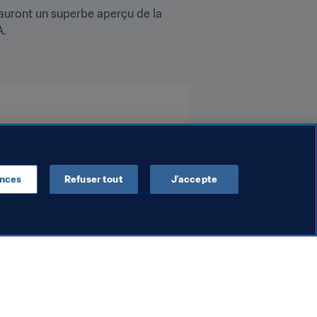
t auront un superbe aperçu de la 
A.
ences
Refuser tout
J’accepte