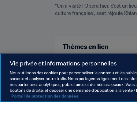
"On a visité l'Opéra hier, c'est un l
culture française", s'est réjouie Rh
Thèmes en lien
Compétitions FIFA
France
Vie privée et informations personnelles
Nous utilisons des cookies pour personnaliser le contenu et les public
sociaux et analyser notre trafic. Nous partageons également des inform
nos partenaires analytiques, publicitaires et de médias sociaux. Vous 
boutons de droite, et déposer une demande d’opposition à la vente / 
Portail de protection des données
L’action de la FIFA