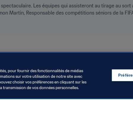
ieu spectaculaire. Les équipes qui assisteront au tirage au sor
iannon Martin, Responsable des compétitions séniors de la FIF
UEFA
ités, pour fournir des fonctionnalités de médias
Préfér
ations sur votre utilisation de notre site avec
pouvez choisir vos préférences en cliquant sur les
la transmission de vos données personnelles.
Visitez également