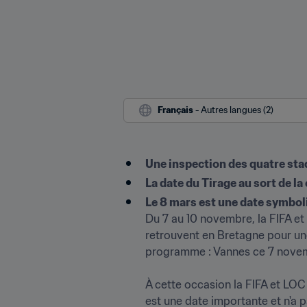
Français
 - Autres langues (2)
Une inspection des quatre sta
La date du Tirage au sort de la
Le 8 mars est une date symboli
Du 7 au 10 novembre, la FIFA e
retrouvent en Bretagne pour une
programme : Vannes ce 7 novemb
À cette occasion la FIFA et LOC 
est une date importante et n'a p