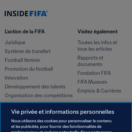
L’action de la FIFA
Visitez également
Juridique
Toutes les infos et 
tous les articles
Système de transfert
Rapports et 
Football féminin
documents
Promotion du football
Fondation FIFA
Innovation
FIFA Museum
Développement des talents
Emplois & Carrières
Organisation des compétitions
Développement durable
Vie privée et informations personnelles
Droits de l'homme et lutte contre 
la discrimination
Nous utilisons des cookies pour personnaliser le contenu
et les publicités, pour fournir des fonctionnalités de
Santé et médical