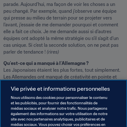
parade. Aujourd’hui, ma façon de voir les choses a un 
peu changé. Par exemple, quand j’observe une équipe 
qui presse au milieu de terrain pour se projeter vers 
l’avant, j’essaie de me demander pourquoi et comment 
elle a fait ce choix. Je me demande aussi si d’autres 
équipes ont adopté la même stratégie ou s’il s’agit d’un 
cas unique. Si c’est la seconde solution, on ne peut pas 
parler de tendance ! 
(rires)
Qu’est-ce qui a manqué à l’Allemagne ?
Les Japonaises étaient les plus fortes, tout simplement. 
Les Allemandes ont manqué de créativité en pointe et 
elles n’ont donc pas pu gagner les duels importants. 
Vie privée et informations personnelles
Mais chez les jeunes, le plus important reste d’identifier 
quelles joueuses ont les moyens d’intégrer l’équipe 
Nous utilisons des cookies pour personnaliser le contenu
et les publicités, pour fournir des fonctionnalités de
nationale. J'en vois déjà une ou deux. Maren Meinert 
médias sociaux et analyser notre trafic. Nous partageons
s’est toujours fixé pour objectif d’accompagner un 
également des informations sur votre utilisation de notre
maximum de joueuses vers le très haut niveau. Dans ces 
site avec nos partenaires analytiques, publicitaires et de
catégories d'âge, le succès ne fait pas tout, même si c’est 
médias sociaux. Vous pouvez choisir vos préférences en