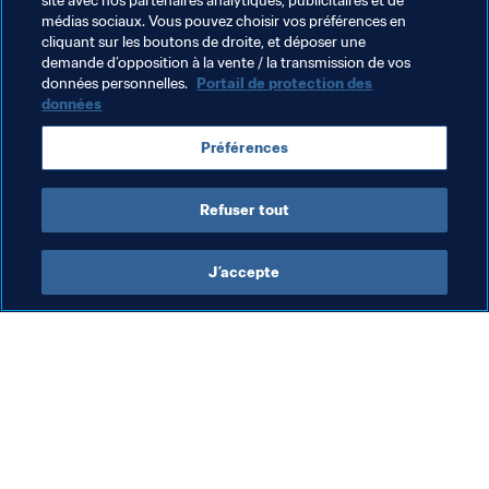
site avec nos partenaires analytiques, publicitaires et de
médias sociaux. Vous pouvez choisir vos préférences en
cliquant sur les boutons de droite, et déposer une
demande d’opposition à la vente / la transmission de vos
données personnelles.
Portail de protection des
données
Thèmes en lien
Préférences
Compétitions FIFA
Refuser tout
J’accepte
L’action de la FIFA
Visitez également
Juridique
Toutes les infos et 
tous les articles
Système de transfert