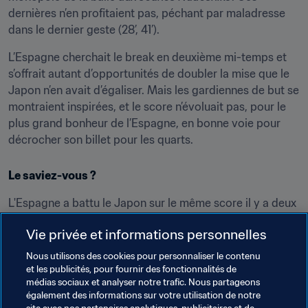
dernières n’en profitaient pas, péchant par maladresse 
dans le dernier geste (28’, 41’).
L’Espagne cherchait le break en deuxième mi-temps et 
s’offrait autant d’opportunités de doubler la mise que le 
Japon n’en avait d’égaliser. Mais les gardiennes de but se 
montraient inspirées, et le score n’évoluait pas, pour le 
plus grand bonheur de l’Espagne, en bonne voie pour 
décrocher son billet pour les quarts.
Le saviez-vous ? 
L'Espagne a battu le Japon sur le même score il y a deux 
ans au même stade de la compétition. Carmen Manayo 
Vie privée et informations personnelles
avait pris part à ce match, mais n'avait pas été la buteuse 
ce jour-là.
Nous utilisons des cookies pour personnaliser le contenu
et les publicités, pour fournir des fonctionnalités de
médias sociaux et analyser notre trafic. Nous partageons
Joueuse du Match "Le Moment de Briller" : Damaris 
également des informations sur votre utilisation de notre
Egurrola (ESP)