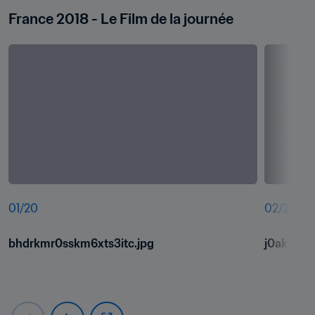
France 2018 - Le Film de la journée
01
/
20
02
/
20
bhdrkmr0sskm6xts3itc.jpg
j0akyt35