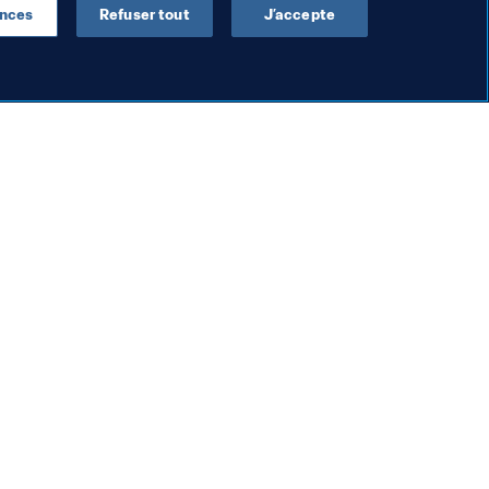
ences
Refuser tout
J’accepte