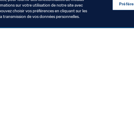
Préfér
ations sur votre utilisation de notre site avec
pouvez choisir vos préférences en cliquant sur les
la transmission de vos données personnelles.
Visitez également
Toutes les infos et tous les articles
Rapports et documents
Fondation FIFA
FIFA Museum
Emplois & Carrières