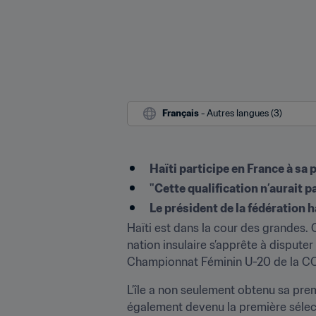
Français
 - Autres langues (3)
​Haïti participe en France à 
"Cette qualification n’aurait 
Le président de la fédération 
Haïti est dans la cour des grandes. C
nation insulaire s’apprête à dispute
Championnat Féminin U-20 de la 
L’île a non seulement obtenu sa pre
également devenu la première sélect