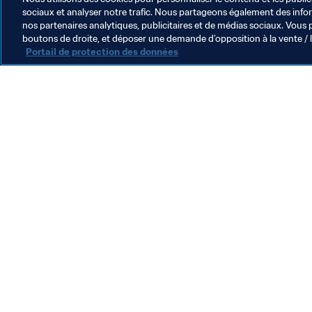
sociaux et analyser notre trafic. Nous partageons également des inform
nos partenaires analytiques, publicitaires et de médias sociaux. Vous 
boutons de droite, et déposer une demande d’opposition à la vente / 
Portail de protection des données
L’action de la FIFA
Juridique
Système de transfert
Football féminin
Promotion du football
Innovation
Développement des talents
Organisation des compétitions
Développement durable
Droits de l'homme et lutte contre la discrimination