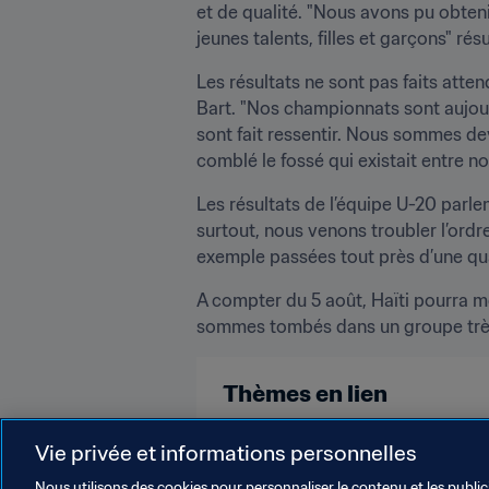
et de qualité. "Nous avons pu obtenir
jeunes talents, filles et garçons" ré
Les résultats ne sont pas faits att
Bart. "Nos championnats sont aujourd
sont fait ressentir. Nous sommes de
comblé le fossé qui existait entre n
Les résultats de l’équipe U-20 parle
surtout, nous venons troubler l’ord
exemple passées tout près d’une qua
A compter du 5 août, Haïti pourra mê
sommes tombés dans un groupe très r
Thèmes en lien
FIFA Forward
Compétitions FI
Vie privée et informations personnelles
Nous utilisons des cookies pour personnaliser le contenu et les public