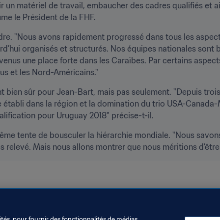
 un matériel de travail, embaucher des cadres qualifiés et ains
sume le Président de la FHF.
endre. "Nous avons rapidement progressé dans tous les aspect
’hui organisés et structurés. Nos équipes nationales sont bie
venus une place forte dans les Caraïbes. Par certains aspect
ous et les Nord-Américains."
nt bien sûr pour Jean-Bart, mais pas seulement. "Depuis troi
re établi dans la région et la domination du trio USA-Canada
lification pour Uruguay 2018" précise-t-il.
me tente de bousculer la hiérarchie mondiale. "Nous savons q
elevé. Mais nous allons montrer que nous méritions d’être là
FA
Haiti
Concacaf
ités, pour fournir des fonctionnalités de médias