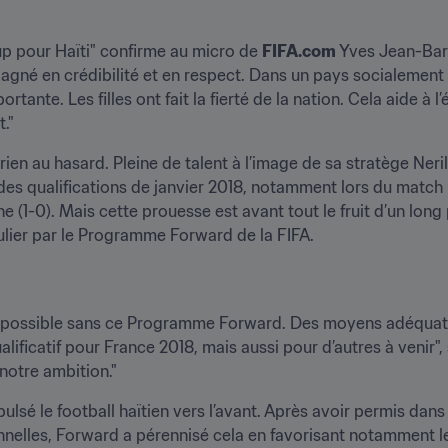
up pour Haïti" confirme au micro de 
FIFA.com
 Yves Jean-Bart
agné en crédibilité et en respect. Dans un pays socialement ré
rtante. Les filles ont fait la fierté de la nation. Cela aide à
."
, rien au hasard. Pleine de talent à l’image de sa stratège Neri
des qualifications de janvier 2018, notamment lors du match p
e (1-0). Mais cette prouesse est avant tout le fruit d’un long p
culier par le Programme Forward de la FIFA.
été possible sans ce Programme Forward. Des moyens adéquats 
alificatif pour France 2018, mais aussi pour d’autres à venir"
notre ambition."
sé le football haïtien vers l’avant. Après avoir permis dans
nnelles, Forward a pérennisé cela en favorisant notamment le