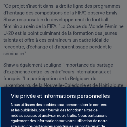
"Ce projet s'inscrit dans la droite ligne des programmes 
d'héritage des compétitions de la FIFA", observe Emily 
Shaw, responsable du développement du football 
féminin au sein de la FIFA. "La Coupe du Monde Féminine 
U-20 est le point culminant de la formation des jeunes 
talents et offre à ces entraîneurs un cadre idéal de 
rencontre, d'échange et d'apprentissage pendant le 
séminaire."
Shaw a également souligné l'importance du partage 
d'expérience entre les entraîneurs internationaux et 
français. "La participation de la Belgique, du 
Luxembourg, de la Nouvelle-Calédonie et de Haïti ajoute 
une dimension mondiale aux débats", estime-t-elle. "Cela 
Vie privée et informations personnelles
permet en outre à ces associations membres d'acquérir 
Nous utilisons des cookies pour personnaliser le contenu
un ensemble d'enseignements fondamentaux et de 
et les publicités, pour fournir des fonctionnalités de
meilleures pratiques pour les appliquer dans leur région."
médias sociaux et analyser notre trafic. Nous partageons
également des informations sur votre utilisation de notre
Brigitte Henriques, vice-présidente de la Fédération 
site avec nos partenaires analytiques, publicitaires et de