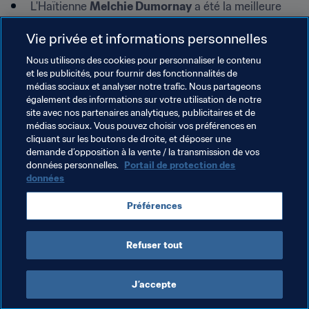
L'Haïtienne 
Melchie Dumornay
 a été la meilleure 
réalisatrice du tournoi avec 14 buts
Vie privée et informations personnelles
La moyenne de buts marqués a été de 5,08 buts par 
match (soit 198 en 39)
Nous utilisons des cookies pour personnaliser le contenu
et les publicités, pour fournir des fonctionnalités de
Les États-Unis ont remporté le prix du Fair Play
médias sociaux et analyser notre trafic. Nous partageons
également des informations sur votre utilisation de notre
Thèmes en lien
site avec nos partenaires analytiques, publicitaires et de
médias sociaux. Vous pouvez choisir vos préférences en
cliquant sur les boutons de droite, et déposer une
Coupe du Monde Féminine U-20 de la FIFA Costa 
demande d’opposition à la vente / la transmission de vos
Rica 2022™
données personnelles.
Portail de protection des
données
USA
Mexico
Dominican Republic
Haiti
Préférences
Panama
Costa Rica
Refuser tout
J’accepte