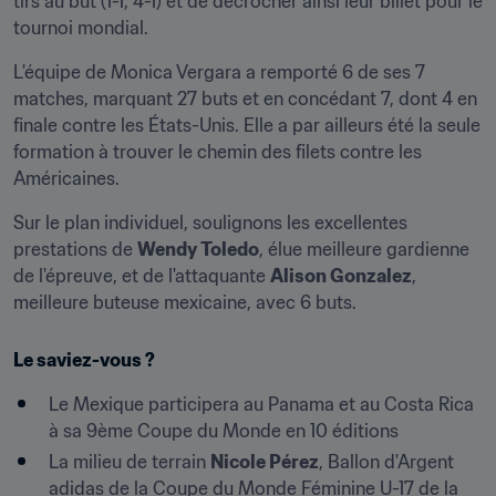
tirs au but (1-1, 4-1) et de décrocher ainsi leur billet pour le 
tournoi mondial.
L'équipe de Monica Vergara a remporté 6 de ses 7 
matches, marquant 27 buts et en concédant 7, dont 4 en 
finale contre les États-Unis. Elle a par ailleurs été la seule 
formation à trouver le chemin des filets contre les 
Américaines.
Sur le plan individuel, soulignons les excellentes 
prestations de 
Wendy Toledo
, élue meilleure gardienne 
de l'épreuve, et de l'attaquante 
Alison Gonzalez
, 
meilleure buteuse mexicaine, avec 6 buts.
Le saviez-vous ?
Le Mexique participera au Panama et au Costa Rica 
à sa 9ème Coupe du Monde en 10 éditions
La milieu de terrain 
Nicole Pérez
, Ballon d'Argent 
adidas de la Coupe du Monde Féminine U-17 de la 