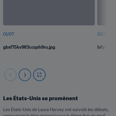
01
/
07
02
/
07
gbsf75kv9lf3ccqsh9ru.jpg
bify3st6
Les États-Unis se promènent
Les États-Unis de Laura Harvey ont survolé les débats, 
remportant le titre régional pour la 6ème fois en neuf 