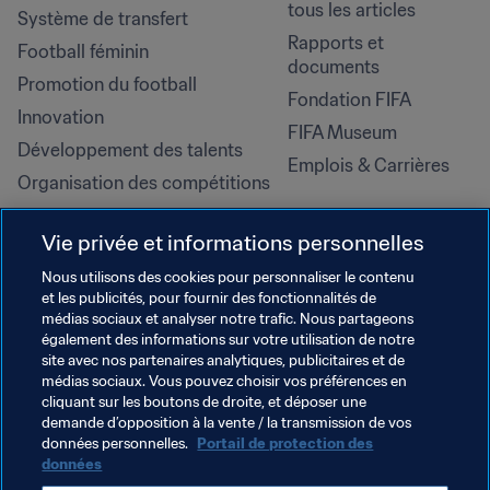
tous les articles
Système de transfert
Rapports et 
Football féminin
documents
Promotion du football
Fondation FIFA
Innovation
FIFA Museum
Développement des talents
Emplois & Carrières
Organisation des compétitions
Développement durable
Vie privée et informations personnelles
Droits de l'homme et lutte contre 
la discrimination
Nous utilisons des cookies pour personnaliser le contenu
et les publicités, pour fournir des fonctionnalités de
Santé et médical
médias sociaux et analyser notre trafic. Nous partageons
Initiatives en matière de 
également des informations sur votre utilisation de notre
formation
site avec nos partenaires analytiques, publicitaires et de
médias sociaux. Vous pouvez choisir vos préférences en
cliquant sur les boutons de droite, et déposer une
demande d’opposition à la vente / la transmission de vos
données personnelles.
Portail de protection des
données