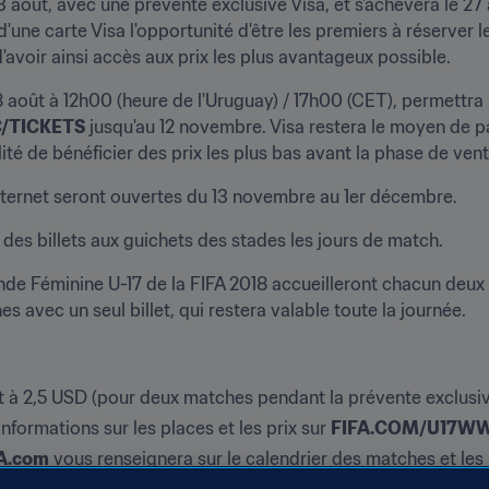
oût, avec une prévente exclusive Visa, et s'achèvera le 27 a
d'avoir ainsi accès aux prix les plus avantageux possible.
août à 12h00 (heure de l'Uruguay) / 17h00 (CET), permettra a
/TICKETS
 jusqu'au 12 novembre. Visa restera le moyen de p
lité de bénéficier des prix les plus bas avant la phase de vent
nternet seront ouvertes du 13 novembre au 1er décembre.
 des billets aux guichets des stades les jours de match.
de Féminine U-17 de la FIFA 2018 accueilleront chacun deux r
s avec un seul billet, qui restera valable toute la journée.
 à 2,5 USD (pour deux matches pendant la prévente exclusive
formations sur les places et les prix sur 
FIFA.COM/U17WW
A.com
 vous renseignera sur le calendrier des matches et les 
ion.