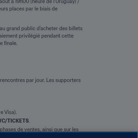
oût à 19h00 (heure de l'Uruguay) / 
0h00 (CET). Elle offre aux titulaires d'une carte Visa l'opportunité d'être les premiers à réserver leurs places par le biais de 
u grand public d'acheter des billets 
aiement privilégié pendant cette 
e finale.
encontres par jour. Les supporters 
 Visa).​
C/TICKETS
.
phases de ventes, ainsi que sur les 