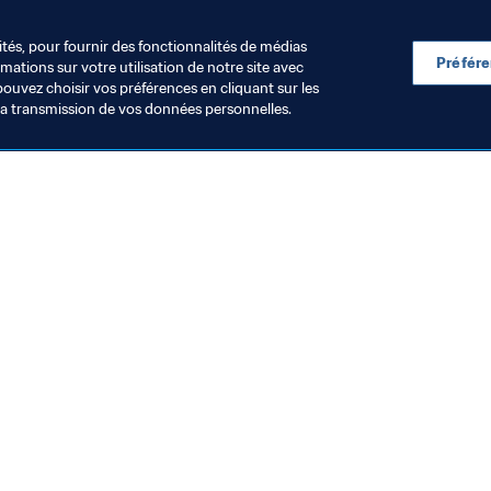
tterie, contactez le service client par e-mail à l'adresse : 
tic
ités, pour fournir des fonctionnalités de médias
Préfér
ations sur votre utilisation de notre site avec
pouvez choisir vos préférences en cliquant sur les
la transmission de vos données personnelles.
Visitez également
Toutes les infos et tous les articles
Rapports et documents
Fondation FIFA
FIFA Museum
Emplois & Carrières