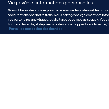
Vie privée et informations personnelles
Pour toute autre question sur la bille
Nous utilisons des cookies pour personnaliser le contenu et les public
sociaux et analyser notre trafic. Nous partageons également des inform
nos partenaires analytiques, publicitaires et de médias sociaux. Vous 
boutons de droite, et déposer une demande d’opposition à la vente / 
Portail de protection des données
L’action de la FIFA
Juridique
Système de transfert
Football féminin
Promotion du football
Innovation
Développement des talents
Organisation des compétitions