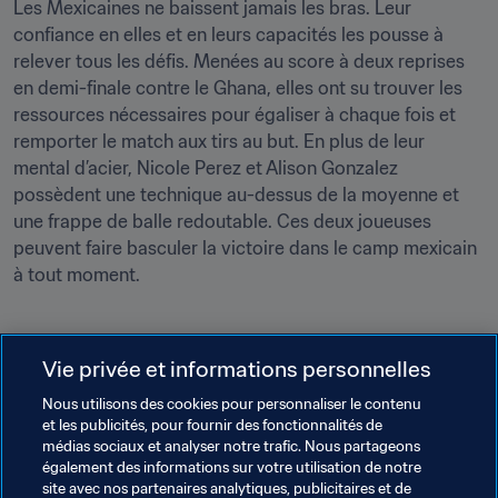
Les Mexicaines ne baissent jamais les bras. Leur 
confiance en elles et en leurs capacités les pousse à 
relever tous les défis. Menées au score à deux reprises 
en demi-finale contre le Ghana, elles ont su trouver les 
ressources nécessaires pour égaliser à chaque fois et 
remporter le match aux tirs au but. En plus de leur 
mental d’acier, Nicole Perez et Alison Gonzalez 
possèdent une technique au-dessus de la moyenne et 
une frappe de balle redoutable. Ces deux joueuses 
peuvent faire basculer la victoire dans le camp mexicain 
à tout moment.
Vie privée et informations personnelles
La sérénité
À ce jour, le Mexique n’avait encore jamais atteint les 
Nous utilisons des cookies pour personnaliser le contenu
demi-finales d’une Coupe du Monde Féminine U-17, à 
et les publicités, pour fournir des fonctionnalités de
médias sociaux et analyser notre trafic. Nous partageons
plus forte raison la finale. Les joueuses mexicaines ont 
également des informations sur votre utilisation de notre
déjà réalisé un exploit. En finale, la pression sera donc 
site avec nos partenaires analytiques, publicitaires et de