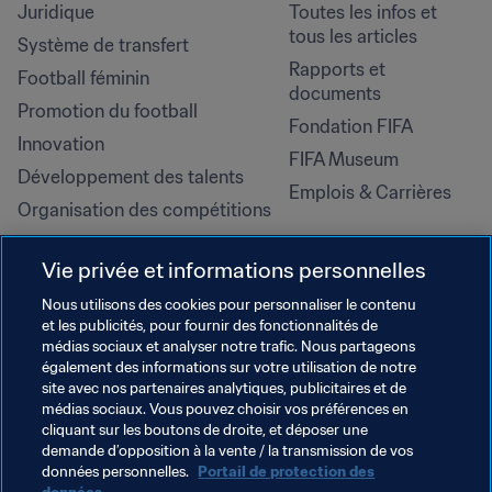
Juridique
Toutes les infos et 
tous les articles
Système de transfert
Rapports et 
Football féminin
documents
Promotion du football
Fondation FIFA
Innovation
FIFA Museum
Développement des talents
Emplois & Carrières
Organisation des compétitions
Développement durable
Vie privée et informations personnelles
Droits de l'homme et lutte contre 
la discrimination
Nous utilisons des cookies pour personnaliser le contenu
et les publicités, pour fournir des fonctionnalités de
Santé et médical
médias sociaux et analyser notre trafic. Nous partageons
Initiatives en matière de 
également des informations sur votre utilisation de notre
formation
site avec nos partenaires analytiques, publicitaires et de
médias sociaux. Vous pouvez choisir vos préférences en
cliquant sur les boutons de droite, et déposer une
demande d’opposition à la vente / la transmission de vos
données personnelles.
Portail de protection des