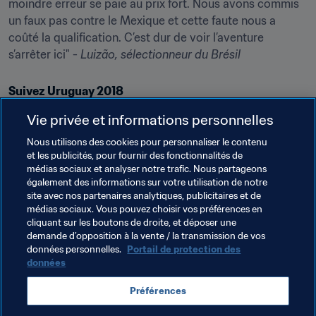
moindre erreur se paie au prix fort. Nous avons commis 
un faux pas contre le Mexique et cette faute nous a 
coûté la qualification. C’est dur de voir l’aventure 
s’arrêter ici" - 
Luizão
, sélectionneur du Brésil
Suivez Uruguay 2018
Vie privée et informations personnelles
Twitter
|
Facebook
|
Instagram
Nous utilisons des cookies pour personnaliser le contenu
À venir
et les publicités, pour fournir des fonctionnalités de
médias sociaux et analyser notre trafic. Nous partageons
également des informations sur votre utilisation de notre
Mercredi 21 novembre
site avec nos partenaires analytiques, publicitaires et de
(horaires en heure locale)
médias sociaux. Vous pouvez choisir vos préférences en
cliquant sur les boutons de droite, et déposer une
Groupe C

demande d’opposition à la vente / la transmission de vos
Allemagne - États-Unis, Montevideo, 17h00

données personnelles.
Portail de protection des
Cameroun - RDP Corée, Colonia, 17h00
données
Groupe D
Préférences
Espagne - Canada, Montevideo, 14h00
