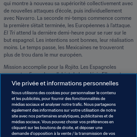
qui montre à nouveau sa supériorité collectivement avec 
de nouvelles attaques d'école, puis individuellement 
avec Navarro. La seconde mi-temps commence comme 
la première s'était terminée, les Européennes à l'attaque. 
El Tri
 attend la dernière demi-heure pour se ruer sur le 
but espagnol. Les intentions sont bonnes, leur réalisation 
moins. Le temps passe, les Mexicaines ne trouveront 
plus de trou dans le mur européen.
Mission accomplie pour la 
Rojita
. Les Espagnoles 
peuvent enfin soulever l'objet de leur désir. Elles ont 
évolué un ton au-dessus dans tous les domaines face au 
Vie privée et informations personnelles
Mexique, à l'image de leur parcours maîtrisé en Uruguay.
Nous utilisons des cookies pour personnaliser le contenu
et les publicités, pour fournir des fonctionnalités de
La stat
médias sociaux et analyser notre trafic. Nous partageons
4
 – Quatrième participation de l’Espagne à l'épreuve 
également des informations sur votre utilisation de notre
mondiale et quatrième podium. Les championnes 
site avec nos partenaires analytiques, publicitaires et de
médias sociaux. Vous pouvez choisir vos préférences en
d'Europe ont enfin vaincu le signe indien en Uruguay 
cliquant sur les boutons de droite, et déposer une
après avoir terminé troisièmes en 2010, deuxièmes en 
demande d’opposition à la vente / la transmission de vos