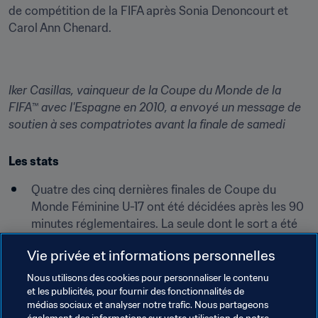
de compétition de la FIFA après Sonia Denoncourt et 
Carol Ann Chenard.
Iker Casillas, vainqueur de la Coupe du Monde de la 
FIFA™ avec l'Espagne en 2010, a envoyé un message de 
soutien à ses compatriotes avant la finale de samedi
Les stats
Quatre des cinq dernières finales de Coupe du 
Monde Féminine U-17 ont été décidées après les 90 
minutes réglementaires. La seule dont le sort a été 
scellé après 90 minutes fut le succès 2-0 du Japon 
Vie privée et informations personnelles
sur l'Espagne en 2014.
L'Espagne et le Mexique se sont rencontrés lors de 
Nous utilisons des cookies pour personnaliser le contenu
et les publicités, pour fournir des fonctionnalités de
la dernière Coupe du Monde Féminine U-17 
médias sociaux et analyser notre trafic. Nous partageons
organisée en Jordanie en 2016. En phase de groupes 