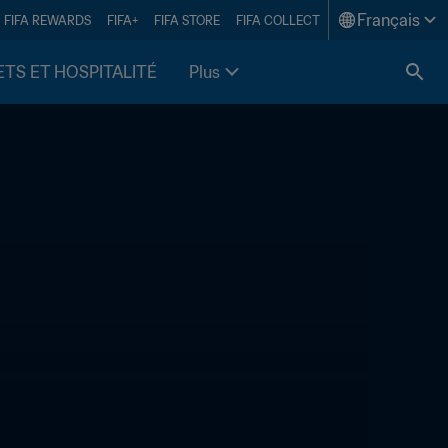
Français
FIFA REWARDS
FIFA+
FIFA STORE
FIFA COLLECT
ETS ET HOSPITALITÉ
Plus