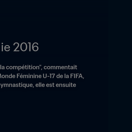
ie 2016
 la compétition", commentait 
onde Féminine U-17 de la FIFA, 
mnastique, elle est ensuite 