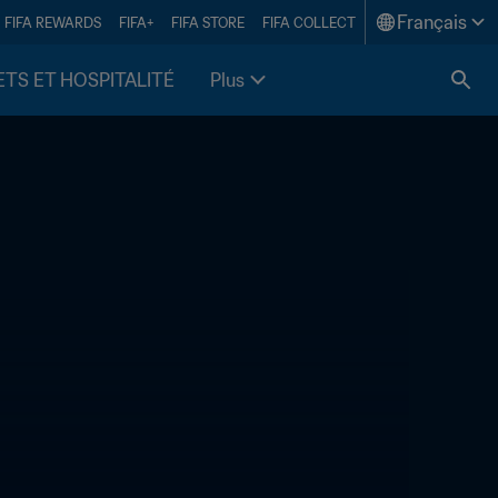
Français
FIFA REWARDS
FIFA+
FIFA STORE
FIFA COLLECT
ETS ET HOSPITALITÉ
Plus