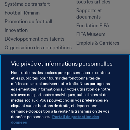
tous les articles
Système de transfert
Rapports et 
Football féminin
documents
Promotion du football
Fondation FIFA
Innovation
FIFA Museum
Développement des talents
Emplois & Carrières
Organisation des compétitions
Développement durable
Vie privée et informations personnelles
Droits de l'homme et lutte contre 
la discrimination
Nous utilisons des cookies pour personnaliser le contenu
et les publicités, pour fournir des fonctionnalités de
Santé et médical
médias sociaux et analyser notre trafic. Nous partageons
Initiatives en matière de 
également des informations sur votre utilisation de notre
formation
site avec nos partenaires analytiques, publicitaires et de
médias sociaux. Vous pouvez choisir vos préférences en
cliquant sur les boutons de droite, et déposer une
demande d’opposition à la vente / la transmission de vos
données personnelles.
Portail de protection des
données