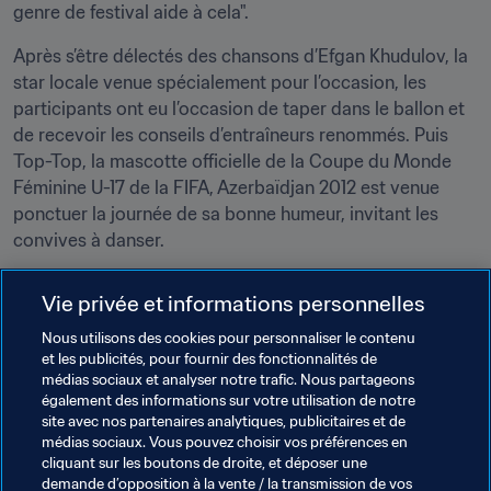
genre de festival aide à cela".
Après s’être délectés des chansons d’Efgan Khudulov, la 
star locale venue spécialement pour l’occasion, les 
participants ont eu l’occasion de taper dans le ballon et 
de recevoir les conseils d’entraîneurs renommés. Puis 
Top-Top, la mascotte officielle de la Coupe du Monde 
Féminine U-17 de la FIFA, Azerbaïdjan 2012 est venue 
ponctuer la journée de sa bonne humeur, invitant les 
convives à danser.
"Organiser de tels festivals à travers tout le pays est 
Vie privée et informations personnelles
crucial, dans la mesure où nous croyons que cela permet 
de convaincre plus de jeunes filles de jouer et d’aimer le 
Nous utilisons des cookies pour personnaliser le contenu
et les publicités, pour fournir des fonctionnalités de
football", a souligné Elkhan Mammadov, Secrétaire 
médias sociaux et analyser notre trafic. Nous partageons
général de l’AFFA. "Je suis très reconnaissant envers la 
également des informations sur votre utilisation de notre
FIFA, qui nous aide à organiser de tels évènements. Je 
site avec nos partenaires analytiques, publicitaires et de
suis convaincu que nous en tirerons les fruits dans un 
médias sociaux. Vous pouvez choisir vos préférences en
cliquant sur les boutons de droite, et déposer une
futur proche".
demande d’opposition à la vente / la transmission de vos