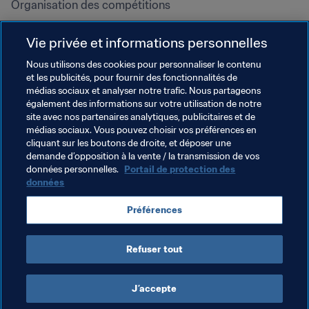
Organisation des compétitions
Développement durable
Vie privée et informations personnelles
Droits de l'homme et lutte contre 
la discrimination
Nous utilisons des cookies pour personnaliser le contenu
et les publicités, pour fournir des fonctionnalités de
Santé et médical
médias sociaux et analyser notre trafic. Nous partageons
Initiatives en matière de 
également des informations sur votre utilisation de notre
formation
site avec nos partenaires analytiques, publicitaires et de
médias sociaux. Vous pouvez choisir vos préférences en
cliquant sur les boutons de droite, et déposer une
demande d’opposition à la vente / la transmission de vos
données personnelles.
Portail de protection des
données
Préférences
Refuser tout
CONDITIONS D'UTILISATION
PORTAIL DE LA FIFA SUR LA PROTECTION DES DONNÉES
TÉLÉCHARGEMENTS
PARAMÈTRAGE DES COOKIES
Droits d'auteur © 1994 - 2025 FIFA. Tous les droits sont réservés.
J’accepte
Cookie Settings