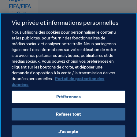
Vie privée et informations personnelles
Nous utilisons des cookies pour personnaliser le contenu
et les publicités, pour fournir des fonctionnalités de
médias sociaux et analyser notre trafic. Nous partageons
également des informations sur votre utilisation de notre
site avec nos partenaires analytiques, publicitaires et de
Thèmes en lien
médias sociaux. Vous pouvez choisir vos préférences en
cliquant sur les boutons de droite, et déposer une
demande d’opposition à la vente / la transmission de vos
Organisation
Organisation
données personnelles.
Portail de protection des
données
Coupe du Monde de la FIFA, Qatar 2022
Qatar
Préférences
AFC
Refuser tout
J’accepte