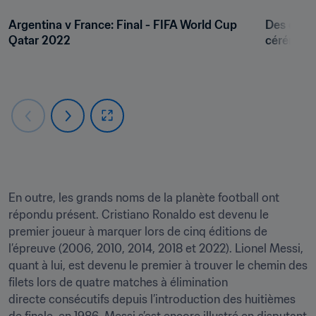
Argentina v France: Final - FIFA World Cup 
Des danse
Qatar 2022
cérémoni
En outre, les grands noms de la planète football ont 
répondu présent. Cristiano Ronaldo est devenu le 
premier joueur à marquer lors de cinq éditions de 
l’épreuve (2006, 2010, 2014, 2018 et 2022). Lionel Messi, 
quant à lui, est devenu le premier à trouver le chemin des 
filets lors de quatre matches à élimination 
directe consécutifs depuis l’introduction des huitièmes 
de finale, en 1986. Messi s’est encore illustré en disputant 