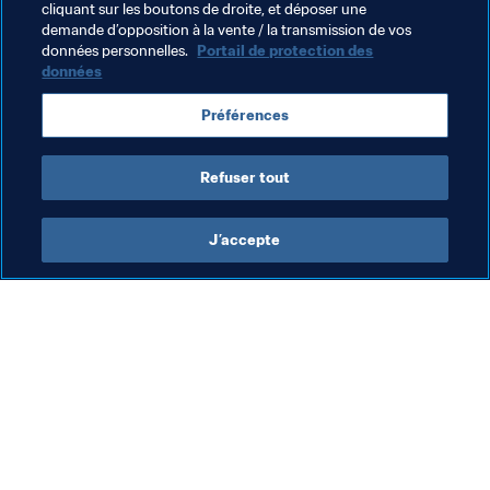
cliquant sur les boutons de droite, et déposer une
demande d’opposition à la vente / la transmission de vos
Thèmes en lien
données personnelles.
Portail de protection des
données
Coupe du Monde de la FIFA, Qatar 2022
Préférences
Thailand
Japan
AFC
Refuser tout
J’accepte
L’action de la FIFA
Visitez également
Juridique
Toutes les infos et 
tous les articles
Système de transfert
Rapports et 
Football féminin