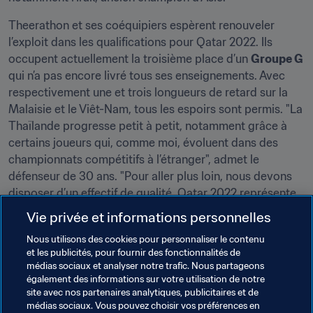
Theerathon et ses coéquipiers espèrent renouveler 
l’exploit dans les qualifications pour Qatar 2022. Ils 
occupent actuellement la troisième place d’un 
Groupe G
qui n’a pas encore livré tous ses enseignements. Avec 
respectivement une et trois longueurs de retard sur la 
Malaisie et le Viêt-Nam, tous les espoirs sont permis. "La 
Thaïlande progresse petit à petit, notamment grâce à 
certains joueurs qui, comme moi, évoluent dans des 
championnats compétitifs à l’étranger", admet le 
défenseur de 30 ans. "Pour aller plus loin, nous devons 
disposer d’un effectif de qualité. Qatar 2022 représente 
ma dernière chance de participer à une Coupe du 
Vie privée et informations personnelles
Monde, donc il faut aller chercher chaque victoire pour 
Nous utilisons des cookies pour personnaliser le contenu
que la Thaïlande obtienne les résultats qu’elle mérite", 
et les publicités, pour fournir des fonctionnalités de
conclut-il.
médias sociaux et analyser notre trafic. Nous partageons
également des informations sur votre utilisation de notre
site avec nos partenaires analytiques, publicitaires et de
médias sociaux. Vous pouvez choisir vos préférences en