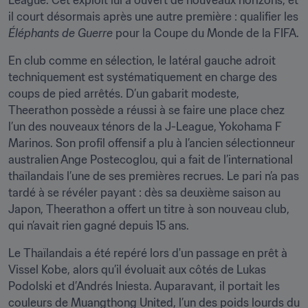
League. Cet exploit lui a ouvert de nouveaux horizons, et 
il court désormais après une autre première : qualifier les 
Éléphants de Guerre
 pour la Coupe du Monde de la FIFA.
En club comme en sélection, le latéral gauche adroit 
techniquement est systématiquement en charge des 
coups de pied arrêtés. D’un gabarit modeste, 
Theerathon possède a réussi à se faire une place chez 
l’un des nouveaux ténors de la J-League, Yokohama F 
Marinos. Son profil offensif a plu à l’ancien sélectionneur 
australien Ange Postecoglou, qui a fait de l’international 
thaïlandais l’une de ses premières recrues. Le pari n’a pas 
tardé à se révéler payant : dès sa deuxième saison au 
Japon, Theerathon a offert un titre à son nouveau club, 
qui n’avait rien gagné depuis 15 ans.
Le Thaïlandais a été repéré lors d'un passage en prêt à 
Vissel Kobe, alors qu’il évoluait aux côtés de Lukas 
Podolski et d’Andrés Iniesta. Auparavant, il portait les 
couleurs de Muangthong United, l’un des poids lourds du 