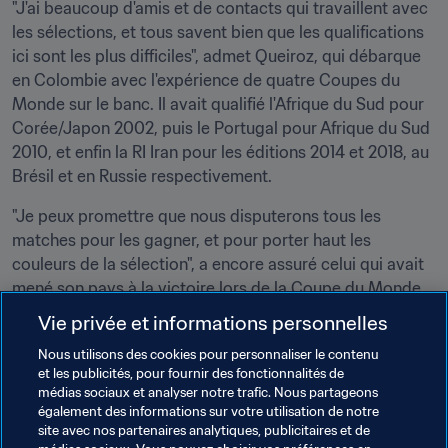
"J'ai beaucoup d'amis et de contacts qui travaillent avec 
les sélections, et tous savent bien que les qualifications 
ici sont les plus difficiles", admet Queiroz, qui débarque 
en Colombie avec l'expérience de quatre Coupes du 
Monde sur le banc. Il avait qualifié l'Afrique du Sud pour 
Corée/Japon 2002, puis le Portugal pour Afrique du Sud 
2010, et enfin la RI Iran pour les éditions 2014 et 2018, au 
Brésil et en Russie respectivement.
"Je peux promettre que nous disputerons tous les 
matches pour les gagner, et pour porter haut les 
couleurs de la sélection", a encore assuré celui qui avait 
mené son pays à la victoire lors de la Coupe du Monde 
U-20 de la FIFA 1991 à domicile. Ancien entraîneur du 
Vie privée et informations personnelles
Real Madrid, et adjoint de Sir Alex Ferguson à 
Nous utilisons des cookies pour personnaliser le contenu
Manchester United, Queiroz est devenu le 11ème 
et les publicités, pour fournir des fonctionnalités de
sélectionneur étranger de la Colombie, le premier 
médias sociaux et analyser notre trafic. Nous partageons
Européen depuis 40 ans, et le mandat du Macédonien 
également des informations sur votre utilisation de notre
Blagoje Vidinic.
site avec nos partenaires analytiques, publicitaires et de