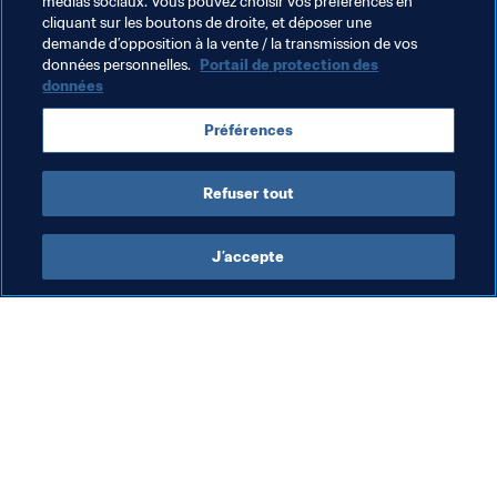
médias sociaux. Vous pouvez choisir vos préférences en
cliquant sur les boutons de droite, et déposer une
demande d’opposition à la vente / la transmission de vos
Thèmes en lien
données personnelles.
Portail de protection des
données
Coupe du Monde de la FIFA, Qatar 2022
Préférences
Colombia
CONMEBOL
Refuser tout
J’accepte
L’action de la FIFA
Visitez également
Juridique
Toutes les infos et 
tous les articles
Système de transfert
Rapports et 