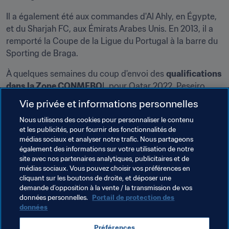
Il a également été aux commandes d'Al Ahly, en Égypte, 
et du Sharjah FC, aux Émirats Arabes Unis. En 2013, il a 
remporté la Coupe de la Ligue du Portugal à la barre du 
Sporting de Braga.
À quelques semaines du coup d'envoi des 
qualifications 
dans la Zone CONMEBO
L pour Qatar 2022, Peseiro 
devient le troisième sélectionneur européen à officier 
Vie privée et informations personnelles
actuellement en Amérique du Sud aux côtés de Queiroz 
Nous utilisons des cookies pour personnaliser le contenu
et 
Jordi Cruyff
, respectivement sélectionneurs de la 
et les publicités, pour fournir des fonctionnalités de
Colombie et de l'Équateur.
médias sociaux et analyser notre trafic. Nous partageons
également des informations sur votre utilisation de notre
site avec nos partenaires analytiques, publicitaires et de
médias sociaux. Vous pouvez choisir vos préférences en
cliquant sur les boutons de droite, et déposer une
demande d’opposition à la vente / la transmission de vos
Thèmes en lien
données personnelles.
Portail de protection des
données
Coupe du Monde de la FIFA, Qatar 2022
Préférences