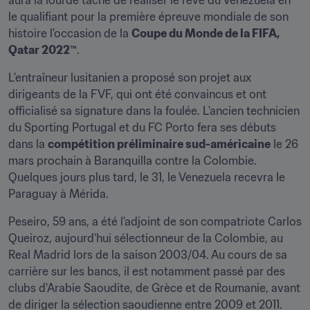
aura la lourde tâche de réaliser le rêve du Venezuela en 
le qualifiant pour la première épreuve mondiale de son 
histoire l'occasion de la 
Coupe du Monde de la FIFA, 
Qatar 2022™
.
L'entraîneur lusitanien a proposé son projet aux 
dirigeants de la FVF, qui ont été convaincus et ont 
officialisé sa signature dans la foulée. L'ancien technicien 
du Sporting Portugal et du FC Porto fera ses débuts 
dans la 
compétition préliminaire sud-américaine
 le 26 
mars prochain à Baranquilla contre la Colombie. 
Quelques jours plus tard, le 31, le Venezuela recevra le 
Paraguay à Mérida.
Peseiro, 59 ans, a été l'adjoint de son compatriote Carlos 
Queiroz, aujourd'hui sélectionneur de la Colombie, au 
Real Madrid lors de la saison 2003/04. Au cours de sa 
carrière sur les bancs, il est notamment passé par des 
clubs d'Arabie Saoudite, de Grèce et de Roumanie, avant 
de diriger la sélection saoudienne entre 2009 et 2011.