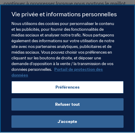
continuer à progresser lorsque nous portons le maillot 
de l'équipe nationale pour représenter notre pays 
Vie privée et informations personnelles
ensemble. À l'approche des qualifications, on sait qu'on 
Nous utilisons des cookies pour personnaliser le contenu
devra être à la hauteur et surtout se qualifier pour la 
et les publicités, pour fournir des fonctionnalités de
Coupe du Monde. On a encore beaucoup de choses à 
médias sociaux et analyser notre trafic. Nous partageons
prouver, mais on affiche la bonne mentalité et on ne va 
également des informations sur votre utilisation de notre
pas brûler les étapes" - 
site avec nos partenaires analytiques, publicitaires et de
Tyler Adams
 (ESPNFC)
médias sociaux. Vous pouvez choisir vos préférences en
cliquant sur les boutons de droite, et déposer une
demande d’opposition à la vente / la transmission de vos
Thèmes en lien
données personnelles.
Portail de protection des
données
Coupe du Monde de la FIFA, Qatar 2022
USA
Préférences
Concacaf
Refuser tout
J’accepte