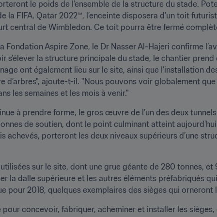
orteront le poids de l’ensemble de la structure du stade. Pote
a FIFA, Qatar 2022™, l’enceinte disposera d’un toit futuriste
rt central de Wimbledon. Ce toit pourra être fermé complèt
la Fondation Aspire Zone, le Dr Nasser Al-Hajeri confirme l’a
s’élever la structure principale du stade, le chantier prend de
age ont également lieu sur le site, ainsi que l’installation de
 d’arbres", ajoute-t-il. "Nous pouvons voir globalement que 
ns les semaines et les mois à venir."
inue à prendre forme, le gros œuvre de l’un des deux tunnels 
lonnes de soutien, dont le point culminant atteint aujourd’hui
is achevés, porteront les deux niveaux supérieurs d’une struct
tilisées sur le site, dont une grue géante de 280 tonnes, et 
er la dalle supérieure et les autres éléments préfabriqués qui
vue pour 2018, quelques exemplaires des sièges qui orneront l
 pour concevoir, fabriquer, acheminer et installer les sièges, 