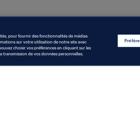
 2022
Qatar
AFC
ités, pour fournir des fonctionnalités de médias
Préfér
ations sur votre utilisation de notre site avec
pouvez choisir vos préférences en cliquant sur les
la transmission de vos données personnelles.
Visitez également
Toutes les infos et tous les articles
Rapports et documents
Fondation FIFA
FIFA Museum