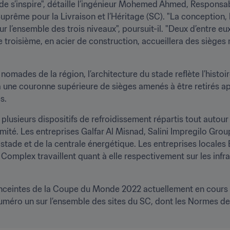
tade s’inspire", détaille l’ingénieur Mohemed Ahmed, Responsab
prême pour la Livraison et l’Héritage (SC). "La conception, la 
r l’ensemble des trois niveaux", poursuit-il. "Deux d’entre eu
e troisième, en acier de construction, accueillera des sièges 
nomades de la région, l’architecture du stade reflète l’histoire
ne couronne supérieure de sièges amenés à être retirés aprè
s.
 plusieurs dispositifs de refroidissement répartis tout autour d
mité. Les entreprises Galfar Al Misnad, Salini Impregilo Grou
stade et de la centrale énergétique. Les entreprises locales
l Complex travaillent quant à elle respectivement sur les infra
 enceintes de la Coupe du Monde 2022 actuellement en cours 
 numéro un sur l’ensemble des sites du SC, dont les Normes de 