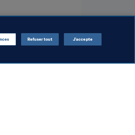
ences
Refuser tout
J’accepte