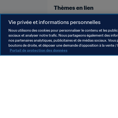
Thèmes en lien
Coupe du Monde de la FIFA, Qatar
Vie privée et informations personnelles
Nous utilisons des cookies pour personnaliser le contenu et les public
sociaux et analyser notre trafic. Nous partageons également des inform
nos partenaires analytiques, publicitaires et de médias sociaux. Vous 
boutons de droite, et déposer une demande d’opposition à la vente / 
Portail de protection des données
L’action de la FIFA
Juridique
Système de transfert
Football féminin
Promotion du football